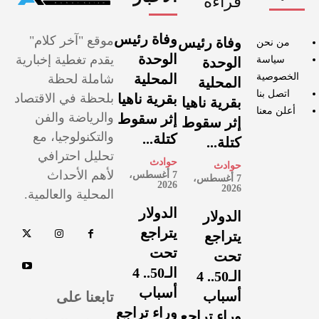
قراءة
وفاة رئيس
موقع "آخر كلام"
وفاة رئيس
من نحن
الوحدة
يقدم تغطية إخبارية
سياسة
الوحدة
الخصوصية
المحلية
شاملة لحظة
المحلية
اتصل بنا
بقرية ناهيا
بلحظة في الاقتصاد
بقرية ناهيا
أعلن معنا
والرياضة والفن
إثر سقوط
إثر سقوط
والتكنولوجيا، مع
كتلة...
كتلة...
تحليل احترافي
حوادث
حوادث
لأهم الأحداث
7 أغسطس،
7 أغسطس،
2026
2026
المحلية والعالمية.
الدولار
الدولار
يتراجع
يتراجع
تحت
تحت
الـ50.. 4
الـ50.. 4
أسباب
تابعنا على
أسباب
وراء تراجع
وراء تراجع