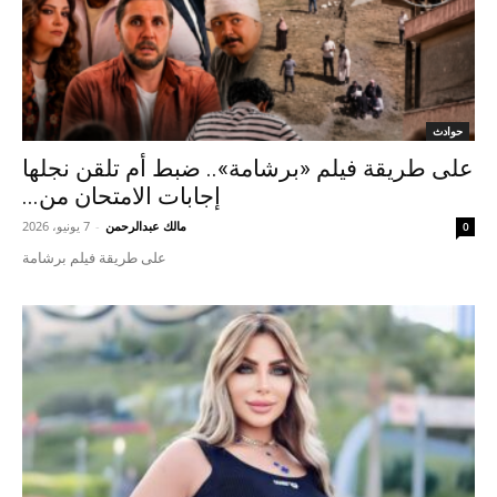
حوادث
على طريقة فيلم «برشامة».. ضبط أم تلقن نجلها
إجابات الامتحان من...
مالك عبدالرحمن
-
7 يونيو، 2026
0
على طريقة فيلم برشامة