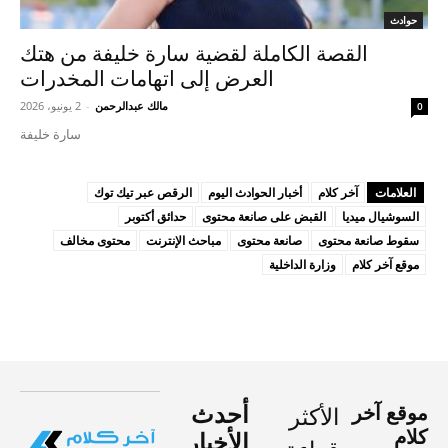
حوادث
القصة الكاملة لقضية سارة خليفة من هتك
العرض إلى اتهامات المخدرات
مالك عبدالرحمن
-
2 يونيو، 2026
0
سارة خليفة
العلامات
آخر كلام
أخبار الحوادث اليوم
الرقص عبر تيك توك
السوشيال ميديا
القبض على صانعة محتوى
حدائق أكتوبر
سقوط صانعة محتوى
صانعة محتوى
مباحث الإنترنت
محتوى مخالف
موقع آخر كلام
وزارة الداخلية
موقع آخر
أحدث
الأكثر
كلام
الأخبار