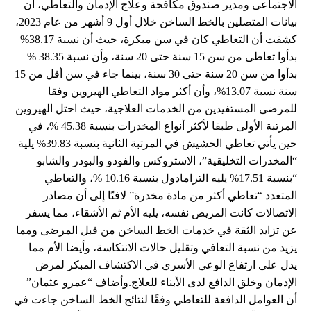
الاجتماعى ومدير صندوق مكافحة وعلاج الإدمان والتعاطي، أن
بيانات المتصلين بالخط الساخن خلال أول 9 أشهر من عام 2023،
كشفت أن التعاطي كان في سن مبكرة، حيث أن نسبة 38.17%
بدأوا تعاطى من سن 15 سنة حتى 20 سنة، وأن نسبة 38.35 %
بدأوا من سن 20 سنة حتى 30 سنة، بينما جاء في سن أقل من 15
سنة نسبة 13.07%، وأن أكثر مواد التعاطي الهيروين وفقا
للمرضى المستفيدين من الخدمات العلاجية، حيث احتل الهيروين
المرتبة الأولى طبقا لأكثر أنواع المخدرات بنسبة 45.38 %، في
حين يأتي تعاطي الحشيش في المرتبة الثانية بنسبة 39.83% يلية
“المخدرات التخليقية”، الاستروكس والفودو والبودر والشابو
“بنسبة 17.51% يليه الترامادول بنسبة 10.16 %، والتعاطي
المتعدد “تعاطي أكثر من مادة مخدرة” لافتًا إلى أن مصادر
الاتصالات كانت المريض نفسه، يليه الأم ثم الأشقاء، مما يسفر
عن تزايد الثقة في خدمات الخط الساخن من قبل المرضى ومما
يزيد من نسبة التعافي وتقليل حالات الانتكاسة، وأيضا الأم مما
يدل على ارتفاع الوعي الأسري في الاكتشاف المبكر لمرض
الإدمان وخلق الدافع لدى الأبناء للعلاج.وأضاف “عمرو عثمان”
أن العوامل الدافعة للتعاطي وفقًا لنتائج الخط الساخن جاءت في