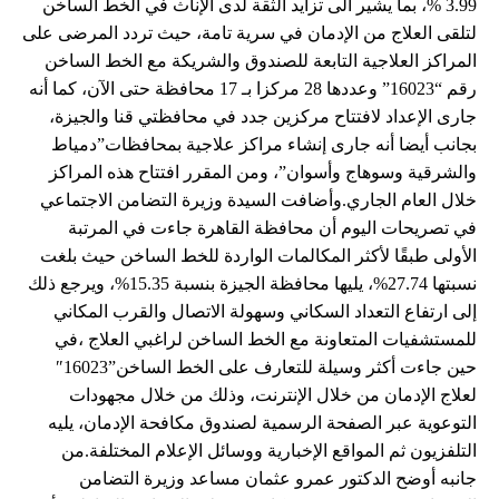
3.99 %، بما يشير الى تزايد الثقة لدى الإناث في الخط الساخن
لتلقى العلاج من الإدمان في سرية تامة، حيث تردد المرضى على
المراكز العلاجية التابعة للصندوق والشريكة مع الخط الساخن
رقم “16023” وعددها 28 مركزا بـ 17 محافظة حتى الآن، كما أنه
جارى الإعداد لافتتاح مركزين جدد في محافظتي قنا والجيزة،
بجانب أيضا أنه جارى إنشاء مراكز علاجية بمحافظات”دمياط
والشرقية وسوهاج وأسوان”، ومن المقرر افتتاح هذه المراكز
خلال العام الجاري.وأضافت السيدة وزيرة التضامن الاجتماعي
في تصريحات اليوم أن محافظة القاهرة جاءت في المرتبة
الأولى طبقًا لأكثر المكالمات الواردة للخط الساخن حيث بلغت
نسبتها 27.74%، يليها محافظة الجيزة بنسبة 15.35%، ويرجع ذلك
إلى ارتفاع التعداد السكاني وسهولة الاتصال والقرب المكاني
للمستشفيات المتعاونة مع الخط الساخن لراغبي العلاج ،في
حين جاءت أكثر وسيلة للتعارف على الخط الساخن”16023″
لعلاج الإدمان من خلال الإنترنت، وذلك من خلال مجهودات
التوعوية عبر الصفحة الرسمية لصندوق مكافحة الإدمان، يليه
التلفزيون ثم المواقع الإخبارية ووسائل الإعلام المختلفة.من
جانبه أوضح الدكتور عمرو عثمان مساعد وزيرة التضامن