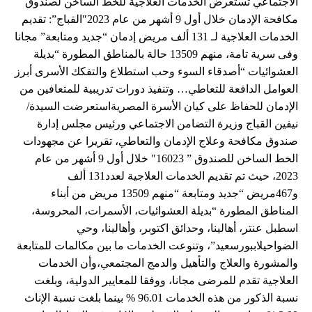
الاجتماعي تستعرض الخدمات العلاجية للخط الساخن لصندوق
مكافحة الإدمان خلال أول 9 أشهر من عام 2023″القباج”: تقديم
الخدمات العلاجية لـ 131 ألف مريض إدمان “جديد ومتابعة” مجانا
وفى سرية تامة، منهم 13509 حالة بالمناطق المطورة “بديلة
العشوائيات “أصدقاء السوء وحب استطلاع والتفكك الأسرى أبرز
العوامل الدافعة للتعاطي… وتنفيذ دورات تدريبية للمتعافين من
الإدمان للحفاظ على كيان الأسرة المصريةاستعرضت السيدة/
نيفين القباج وزيرة التضامن الاجتماعي ورئيس مجلس إدارة
صندوق مكافحة وعلاج الإدمان والتعاطي، تقريرا عن مجهودات
الخط الساخن للصندوق ” 16023″ خلال أول 9 أشهر من عام
2023، حيث تم تقديم الخدمات العلاجية لعدد131 ألف
و467مريض “جديد ومتابعة “منهم 13509 مريض من أبناء
المناطق المطورة “بديلة العشوائيات، الأسمرات، المحروسة،
اسطبل عنتر، أهالينا، وحدائق اكتوبر، وأهالينا، وحي
الضواحيلاببورسعيد”، وتنوعت الخدمات ما بين مكالمات للمتابعة
والمشورة والعلاج والتأهيل والدمج المجتمعي،وأن الخدمات
العلاجية تقدم للمرضى مجانا، ووفقا للمعايير الدولية، وبلغت
نسبة الذكور من هذه الخدمات 96.01 % بينما بلغت نسبة الإناث