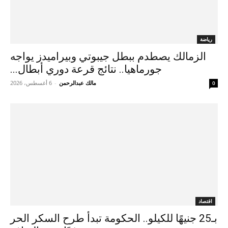
رياضة
الزمالك يصطدم ببطل جيبوتي وبيراميدز يواجه
جورماهيا.. نتائج قرعة دوري أبطال...
مالك عبدالرحمن
-
6 أغسطس، 2026
0
اقتصاد
بـ25 جنيهًا للكيلو.. الحكومة تبدأ طرح السكر الحر