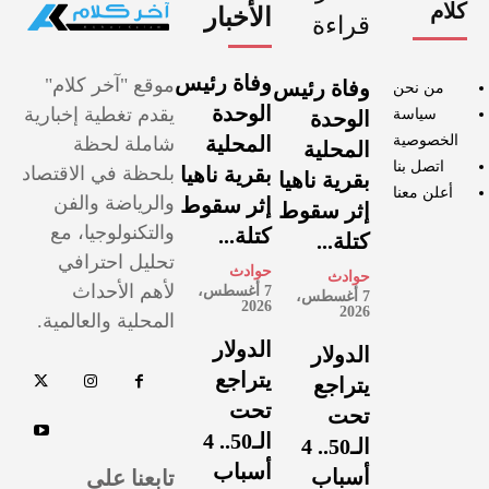
كلام
الأخبار
قراءة
وفاة رئيس
موقع "آخر كلام"
وفاة رئيس
من نحن
الوحدة
يقدم تغطية إخبارية
سياسة
الوحدة
الخصوصية
المحلية
شاملة لحظة
المحلية
اتصل بنا
بقرية ناهيا
بلحظة في الاقتصاد
بقرية ناهيا
أعلن معنا
والرياضة والفن
إثر سقوط
إثر سقوط
والتكنولوجيا، مع
كتلة...
كتلة...
تحليل احترافي
حوادث
حوادث
لأهم الأحداث
7 أغسطس،
7 أغسطس،
2026
2026
المحلية والعالمية.
الدولار
الدولار
يتراجع
يتراجع
تحت
تحت
الـ50.. 4
الـ50.. 4
أسباب
تابعنا على
أسباب