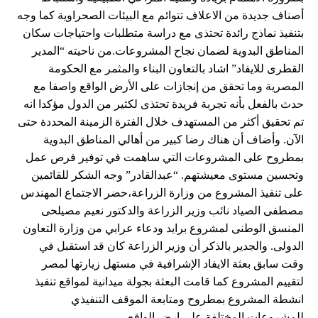
أصناف جديدة من الاعلاف تتوائم مع البيئات الصحراوية كما وجه
بتنفيذ نماذج رائدة تحتذى مع دراسة متطلبات واحتياجات سكان
المناطق البدوية لضمان نجاح المشروعات.من ناحيته “المدير
القطرى للايفاد” اشاد بالتعاون البناء والمثمر مع الحكومة
المصرية وما تحقق من إنجازات على الأرض الواقع واصفا مع
حدث بالفعل بأنه تجربة فريدة تحتذى لكثير من الدول مؤكدا انه
تم تحقيق أكثر من المستهدف خلال الفترة الزمينة المحددة حتى
الآن. وأضاف أن هناك رضا كبير من أهالي المناطق البدوية
بمطروح على المشروعات التي ساهمت في توفير فرص عمل
وتحسين مستوى معيشتهم. “عبدالقادر” وجه الشكر للقائمين
على تنفيذ المشروع من وزارة الزراعة،حضر الاجتماع المهندس
مصطفى الصياد نائب وزير الزراعة والدكتور نعيم مصيلحى
المنسق الوطنى لمشروع برايد ودعاء عرابي من وزارة التعاون
الدولى. والجدير بالذكر أن وزير الزراعة كان قد استقبل في
وقت سابق بعثة الايفاد الإشرافية في مستهل زيارتها لمصر
لتقييم المشروع كما قامت البعثة بجولة ميدانية لمواقع تنفيذ
انشطة المشروع بمطروح ومتابعة الموقف التنفيذي
للمشروعات المختلفة علي ارض الواقع.