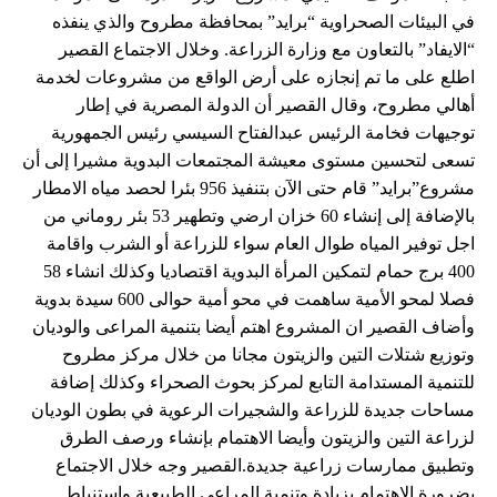
في البيئات الصحراوية “برايد” بمحافظة مطروح والذي ينفذه
“الايفاد” بالتعاون مع وزارة الزراعة. وخلال الاجتماع القصير
اطلع على ما تم إنجازه على أرض الواقع من مشروعات لخدمة
أهالي مطروح، وقال القصير أن الدولة المصرية في إطار
توجيهات فخامة الرئيس عبدالفتاح السيسي رئيس الجمهورية
تسعى لتحسين مستوى معيشة المجتمعات البدوية مشيرا إلى أن
مشروع”برايد” قام حتى الآن بتنفيذ 956 بئرا لحصد مياه الامطار
بالإضافة إلى إنشاء 60 خزان ارضي وتطهير 53 بئر روماني من
اجل توفير المياه طوال العام سواء للزراعة أو الشرب واقامة
400 برج حمام لتمكين المرأة البدوية اقتصاديا وكذلك انشاء 58
فصلا لمحو الأمية ساهمت في محو أمية حوالى 600 سيدة بدوية
وأضاف القصير ان المشروع اهتم أيضا بتنمية المراعى والوديان
وتوزيع شتلات التين والزيتون مجانا من خلال مركز مطروح
للتنمية المستدامة التابع لمركز بحوث الصحراء وكذلك إضافة
مساحات جديدة للزراعة والشجيرات الرعوية في بطون الوديان
لزراعة التين والزيتون وأيضا الاهتمام بإنشاء ورصف الطرق
وتطبيق ممارسات زراعية جديدة.القصير وجه خلال الاجتماع
بضرورة الاهتمام بزيادة وتنمية المراعي الطبيعية واستنباط