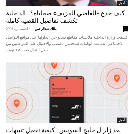
أخبار
كيف خدع «القاضي المزيف» ضحاياه؟.. الداخلية
تكشف تفاصيل القضية كاملة
مالك عبدالرحمن
-
4 أغسطس، 2026
0
كشفت وزارة الداخلية ملابسات مقاطع فيديو جرى تداولها على مواقع التواصل
الاجتماعي، تضمنت اتهامات لشخصين بالنصب والاحتيال على المواطنين من
خلال انتحال صفة قضائية،...
أخبار
بعد زلزال خليج السويس.. كيفية تفعيل تنبيهات