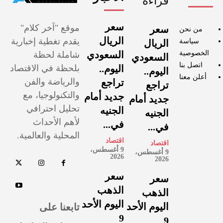
قراءة
سعر
موقع "آخر كلام"
سعر
من نحن
الريال
يقدم تغطية إخبارية
سياسة
الريال
الخصوصية
السعودي
شاملة لحظة
السعودي
اتصل بنا
اليوم..
بلحظة في الاقتصاد
اليوم..
أعلن معنا
والرياضة والفن
تراجع
تراجع
والتكنولوجيا، مع
جديد أمام
جديد أمام
تحليل احترافي
الجنيه
الجنيه
لأهم الأحداث
في...
في...
المحلية والعالمية.
اقتصاد
اقتصاد
9 أغسطس،
9 أغسطس،
2026
2026
سعر
سعر
الذهب
الذهب
اليوم الأحد
تابعنا على
اليوم الأحد
9
9