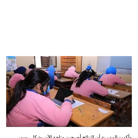
وأكدت المديرية أن النتائج أصبحت متاحة الآن بشكل رسمي