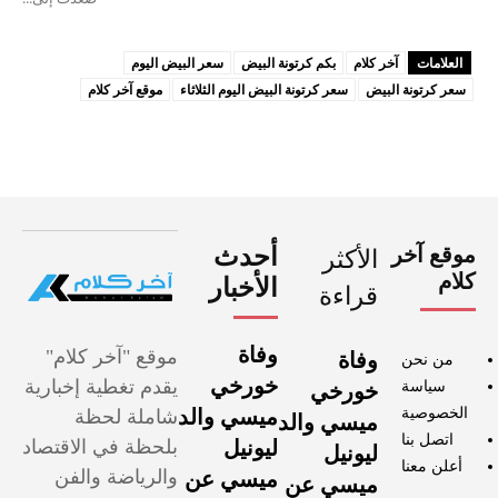
العلامات
آخر كلام
بكم كرتونة البيض
سعر البيض اليوم
سعر كرتونة البيض
سعر كرتونة البيض اليوم الثلاثاء
موقع آخر كلام
موقع آخر
أحدث
الأكثر
كلام
الأخبار
قراءة
وفاة
موقع "آخر كلام"
وفاة
من نحن
خورخي
يقدم تغطية إخبارية
سياسة
خورخي
الخصوصية
ميسي والد
شاملة لحظة
ميسي والد
اتصل بنا
ليونيل
بلحظة في الاقتصاد
ليونيل
أعلن معنا
والرياضة والفن
ميسي عن
ميسي عن