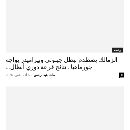
رياضة
الزمالك يصطدم ببطل جيبوتي وبيراميدز يواجه
جورماهيا.. نتائج قرعة دوري أبطال...
مالك عبدالرحمن
-
6 أغسطس، 2026
0