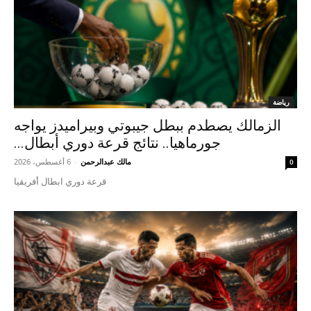
رياضة
الزمالك يصطدم ببطل جيبوتي وبيراميدز يواجه
جورماهيا.. نتائج قرعة دوري أبطال...
مالك عبدالرحمن
-
6 أغسطس، 2026
0
قرعة دوري ابطال أفريقيا