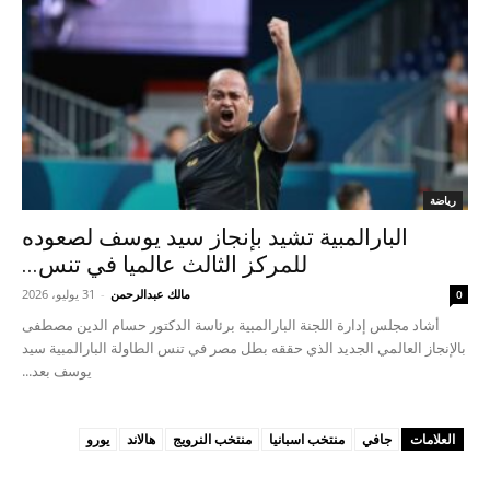
رياضة
البارالمبية تشيد بإنجاز سيد يوسف لصعوده
للمركز الثالث عالميا في تنس...
مالك عبدالرحمن
-
31 يوليو، 2026
0
أشاد مجلس إدارة اللجنة البارالمبية برئاسة الدكتور حسام الدين مصطفى
بالإنجاز العالمي الجديد الذي حققه بطل مصر في تنس الطاولة البارالمبية سيد
يوسف بعد...
العلامات
جافي
منتخب اسبانيا
منتخب النرويج
هالاند
يورو