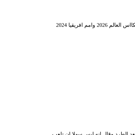
م افريقيا 2024
عد الطرد وقال انه ليس سهلا ان تلعب