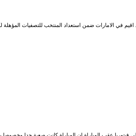
في الامارات ضمن استعداد المنتخب للتصفيات المؤهلة لكااس العالم 2026 وام
ي فيتوريا عقب المباراة ان المباراة كانت صعبة جدا وخصوصا ب