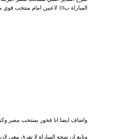
المباراة ب10 لاعبين امام منتخب قوي مثل منتخب الجزائر
واضاف ايضا انا فخور بمنتخب مصر وكنا ملتزمين خلال اللقاء عندما 
وتابع ان نتيجة المباراة لا تفرق معي لان