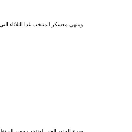
وينتهي معسكر المنتخب غدا الثلاثاء التي اقيم 
صرح المدير الفني لمنتخب مصر البرتغال