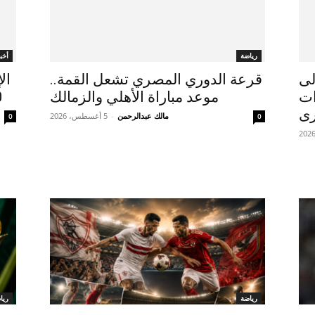
رياضة
أخبا
لى
قرعة الدوري المصري تشعل القمة..
ال
ات
موعد مباراة الأهلي والزمالك
20 ألف
رى
مالك عبدالرحمن
-
5 أغسطس، 2026
0
0
رياضة
ريا