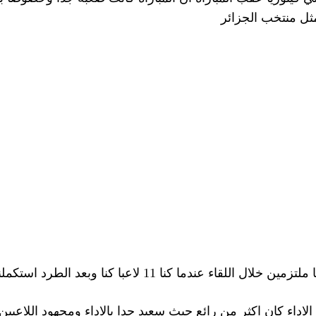
كنا 11 لاعبا كنا وبعد الطرد استكملنا بنفس المستوي
 الاداء كان اكثر من رائع حيث سعيد جدا بالاداء ومجهود اللاعبين