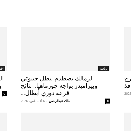
رياضة
اقت
طرح
الزمالك يصطدم ببطل جيبوتي
فذ
وبيراميدز يواجه جورماهيا.. نتائج
و
قرعة دوري أبطال...
0
مالك عبدالرحمن
-
6 أغسطس، 2026
0