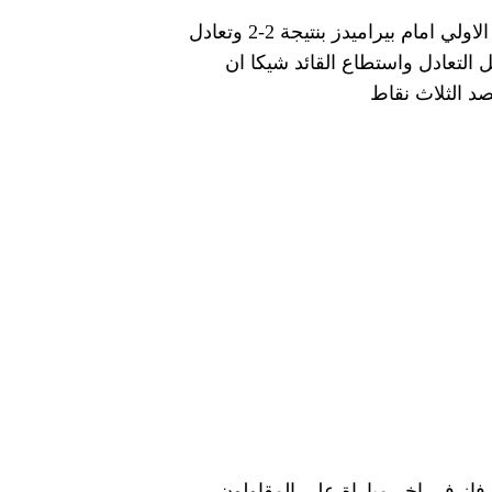
يحتل الزمالك المركز السابع في جدول ترتيب الدوري المصري برصيد 5 نقاط من 3 مباريات تعادل في الاولي امام بيراميدز بنتيجة 2-2 وتعادل
 البنك الاهلي بنتيجة 2-1 واستطاع زيزو ان يسجل التعادل واستطاع القائد شيكا ان
د الثلاث نقاط
تعادل في مباراة حيث فاز في اخر مباراة علي المقاولون