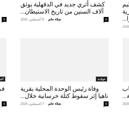
يم
كشف أثري جديد في الدقهلية يوثق
ية
آلاف السنين من تاريخ الاستيطان...
...
نجلاء حاتم
-
8 أغسطس، 2026
0
0
حوادث
أخبا
ـ50.. 4 أسباب
وفاة رئيس الوحدة المحلية بقرية
في
..
ناهيا إثر سقوط كتلة خرسانية خلال...
نجلاء حاتم
-
7 أغسطس، 2026
0
0