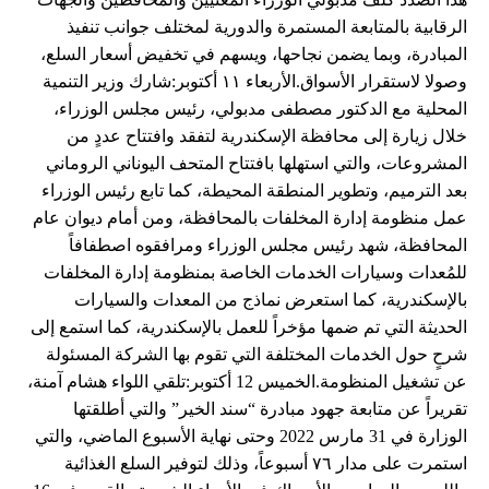
الرقابية بالمتابعة المستمرة والدورية لمختلف جوانب تنفيذ
المبادرة، وبما يضمن نجاحها، ويسهم في تخفيض أسعار السلع،
وصولا لاستقرار الأسواق.الأربعاء ١١ أكتوبر:شارك وزير التنمية
المحلية مع الدكتور مصطفى مدبولي، رئيس مجلس الوزراء،
خلال زيارة إلى محافظة الإسكندرية لتفقد وافتتاح عددٍ من
المشروعات، والتي استهلها بافتتاح المتحف اليوناني الروماني
بعد الترميم، وتطوير المنطقة المحيطة، كما تابع رئيس الوزراء
عمل منظومة إدارة المخلفات بالمحافظة، ومن أمام ديوان عام
المحافظة، شهد رئيس مجلس الوزراء ومرافقوه اصطفافاً
للمُعدات وسيارات الخدمات الخاصة بمنظومة إدارة المخلفات
بالإسكندرية، كما استعرض نماذج من المعدات والسيارات
الحديثة التي تم ضمها مؤخراً للعمل بالإسكندرية، كما استمع إلى
شرحٍ حول الخدمات المختلفة التي تقوم بها الشركة المسئولة
عن تشغيل المنظومة.الخميس 12 أكتوبر:تلقي اللواء هشام آمنة،
تقريراً عن متابعة جهود مبادرة “سند الخير” والتي أطلقتها
الوزارة في 31 مارس 2022 وحتى نهاية الأسبوع الماضي، والتي
استمرت على مدار ٧٦ أسبوعاً، وذلك لتوفير السلع الغذائية