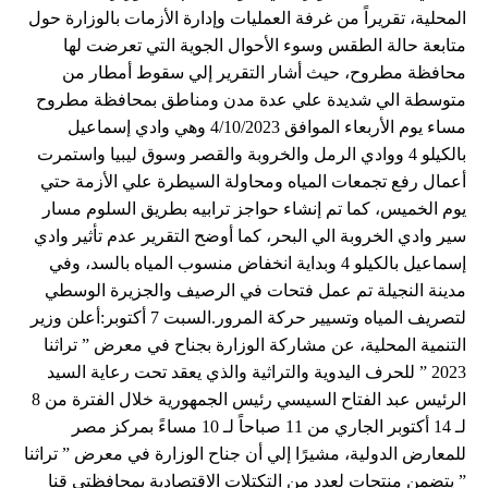
المحلية، تقريراً من غرفة العمليات وإدارة الأزمات بالوزارة حول
متابعة حالة الطقس وسوء الأحوال الجوية التي تعرضت لها
محافظة مطروح، حيث أشار التقرير إلي سقوط أمطار من
متوسطة الي شديدة علي عدة مدن ومناطق بمحافظة مطروح
مساء يوم الأربعاء الموافق 4/10/2023 وهي وادي إسماعيل
بالكيلو 4 ووادي الرمل والخروبة والقصر وسوق ليبيا واستمرت
أعمال رفع تجمعات المياه ومحاولة السيطرة علي الأزمة حتي
يوم الخميس، كما تم إنشاء حواجز ترابيه بطريق السلوم مسار
سير وادي الخروبة الي البحر، كما أوضح التقرير عدم تأثير وادي
إسماعيل بالكيلو 4 وبداية انخفاض منسوب المياه بالسد، وفي
مدينة النجيلة تم عمل فتحات في الرصيف والجزيرة الوسطي
لتصريف المياه وتسيير حركة المرور.السبت 7 أكتوبر:أعلن وزير
التنمية المحلية، عن مشاركة الوزارة بجناح في معرض ” تراثنا
2023 ” للحرف اليدوية والتراثية والذي يعقد تحت رعاية السيد
الرئيس عبد الفتاح السيسي رئيس الجمهورية خلال الفترة من 8
لـ 14 أكتوبر الجاري من 11 صباحاً لـ 10 مساءً بمركز مصر
للمعارض الدولية، مشيرًا إلي أن جناح الوزارة في معرض ” تراثنا
” يتضمن منتجات لعدد من التكتلات الاقتصادية بمحافظتي قنا