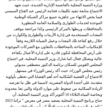
وزارة التنمية المحلية بالعاصمة الإدارية الجديدة، حيث شهد
الاجتماع متابعة تنفيذ تكليفات فخامة الرئيس عبد الفتاح السيسي
فيما يخص الانتهاء من جاهزية جميع مراكز الشبكة الوطنية
الموحدة لخدمات الطوارئ والسلامة العامة المتطورة
بالمحافظات وربطها بالمركز الرئيسي وكذا مراجعة موقف
المعدات المستخدمة في إدارة الأزمات والطوارئ والكوارث من
خلال رفع كفاءة تلك المعدات وعمل الصيانة اللازمة وفقاً
للإمكانيات المتاحة بالمحافظات بالتعاون مع الشركات الموجودة
على أرض المحافظة لتكون قادرة على إدارة الأعمال بكفاءة
عالية وبشكل فعال.كما شارك وزير التنمية المحلية، في اجتماع
المجلس القومي للسكان برئاسة الدكتور مصطفى مدبولي
رئيس مجلس الوزراء، حيث أكد رئيس الوزراء في مستهل
الاجتماع أن القضية السُكانية أحد أهم القضايا التي تحظى بأولوية
متقدمة على أجندة الدولة المصرية، لاسيما في ظل ما تفرضه
الزيادة السكانية من ضغوط على موارد الدولة والتي تعدُ محدودة
وبخاصة المياه.الثلاثاء 10 أكتوبر:أكد وزير التنمية المحلية، أن
جناح برنامج التنمية المحلية بصعيد مصر في معرض ” تراثنا 2023
” للحرف اليدوية والتراثية شهد إقبالًا كبيراً من المواطنين رواد