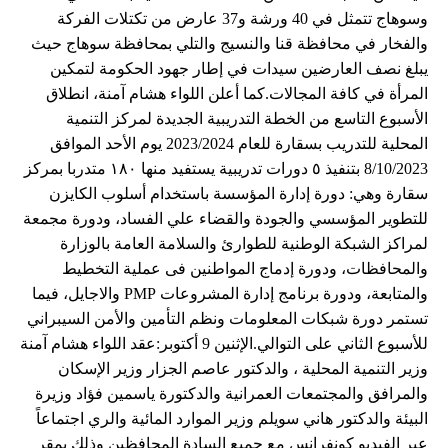
وسوهاج تتمثل في 40 ورشة و37 عارض من تكتلات الفركة
والفخار في محافظة قنا والنسيج والتلي بمحافظة سوهاج حيث
يبلغ نصف العارضين سيدات في إطار جهود الحكومة لتمكين
المرأة في كافة المجالات.كما أعلن اللواء هشام آمنة، انطلاق
الأسبوع التاسع من الخطة التدريبية الجديدة لمركز التنمية
المحلية للتدريب بسقارة للعام 2023/2024 يوم الأحد الموافق
8/10/2023 بتنفيذ ٥ دورات تدريبية يستفيد منها ١٨٠ متدربا بمركز
سقارة وهي: دورة إدارة المؤسسة باستخدام أسلوب الكايزن
للتطوير المؤسسي والجودة والقضاء علي الفساد، ودورة مجمعة
لمراكز الشبكة الوطنية للطوارئ والسلامة العامة بالوزارة
والمحافظات، ودورة إدماج المواطنين فى عملية التخطيط
والمتابعة، ودورة برنامج إدارة المشروعات PMP والاجايل، فيما
تستمر دورة شبكات المعلومات ونظم التأمين والأمن السيبراني
للأسبوع الثاني على التوالي.الإثنين 9 أكتوبر:عقد اللواء هشام آمنة
وزير التنمية المحلية ، والدكتور عاصم الجزار وزير الإسكان
والمرافق والمجتمعات العمرانية والدكتورة ياسمين فؤاد وزيرة
البيئة والدكتور هاني سويلم وزير الموارد المائية والري اجتماعاً
عبر الفيديو كونفرانس مع جميع السادة المحافظين وذلك بمقر