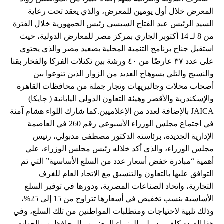
المعرض خلال أول يومين للمعرض، والذي يعقد تحت رعاية
السيد الرئيس عبد الفتاح السيسي رئيس الجمهورية خلال الفترة
من 8 لـ 14 أكتوبر الجاري بمركز مصر للمعارض الدولية، حيث
استقبل جناح برنامج التنمية المحلية بصعيد مصر والذي يحتوي
على عدد ٣٧ عارضًا من ٤٠ ورشة بين تكتلات الفركا والفخار بقنا
والنسيج والتلي بسوهاج العديد من الزوار الذين تنوعوا بين
أصحاب محلات وجاليريهات وتجار جملة من محافظات القاهرة
والإسكندرية والأقصر وهيئة التعاون الدولي اليابانية ( چايكا)
JAICA بالإضافة لعدد من الإعلاميين.كما شارك اللواء هشام آمنة
في اجتماع مجلس الوزراء الأسبوعي رقم 260 في العاصمة
الإدارية الجديدة، برئاسته الدكتور مصطفى مدبولي، رئيس
مجلس الوزراء، والذي أكد خلاله رئيس مجلس الوزراء، علي
أهمية “مبادرة خفض أسعار عدد من السلع الأساسية” التي تم
التوافق عليها بالتعاون والتنسيق مع الاتحاد العام للغرف
التجارية، واتحاد الصناعات المصرية، ودورها في توفير السلع
الأساسية بنسب تخفيض في أسعارها تتراوح من 15 إلى 25%،
وذلك تلبية لاحتياجات ومتطلبات المواطنين من تلك السلع، وفي
هذا الصدد كلف مدبولي الوزراء المعنيين والمحافظين والجهات