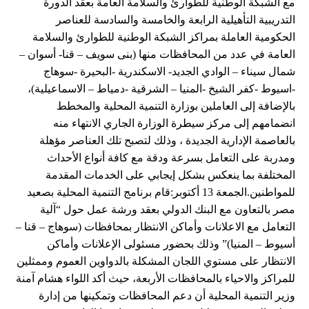
مع الشبكة الوطنية للطوارئ والسلامة العامة بعقد الدورة
التدريبية التأهيلية الرابعة والخامسة والسادسة للعناصر
الحكومية العاملة بمراكز الشبكة الوطنية للطوارئ والسلامة
العامة في عدد من المحافظات منها (بنى سويف – قنا- أسوان –
شمال سيناء – الوادي الجديد- الاسكندرية -البحيرة -سوهاج
-اسيوط -كفر الشيخ -المنيا – الشرقية -دمياط – الاسماعيلية)،
بالإضافة إلى العاملين بوزارة التنمية المحلية والمخطط
انضمامهم إلى مركز سيطرة الوزارة الجاري الانتهاء منه
بالعاصمة الإدارية الجديدة ، وذلك لتصبح تلك العناصر مؤهلة
ومدربة على التعامل بسرعة ودقة مع كافة أنواع الأحداث
المختلفة بما ينعكس بشكل إيجابي على الخدمات المقدمة
للمواطنين.الجمعة 13 أكتوبر:قام برنامج التنمية المحلية بصعيد
مصر بالتعاون مع البنك الدولي بعقد ورشة عمل حول “آلية
التعامل مع الاعلانات وأماكن الانتظار بمحافظات (سوهاج – قنا –
أسيوط – المنيا)” وذلك بحضور مسئولى الإعلانات وأماكن
الانتظار على مستوي اللجان المشكلة بالدواوين العموم وممثلين
للمراكز والاحياء بالمحافظات الأربعة، حيث أكد اللواء هشام آمنة
وزير التنمية المحلية أن دعم المحافظات وتمكينها من إدارة