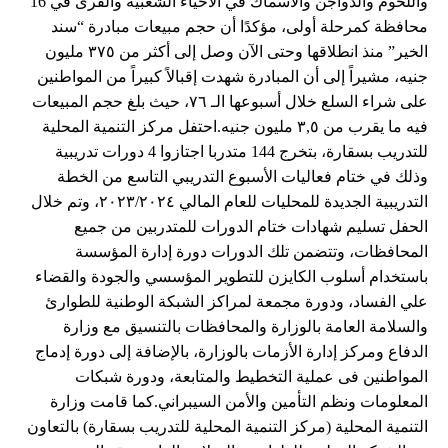
واللحوم والدواجن والأسماك في الأحياء الشعبية والقرى في 16
محافظة كمرحلة أولى، مؤكدًا أن حجم مبيعات مبادرة “سند
الخير” منذ انطلاقها وحتى الآن وصل إلى أكثر من ٣٧٥ مليون
جنيه، مشيراً إلى أن المبادرة شهدت إقبالاً كبيراً من المواطنين
على شراء السلع خلال أسبوعها الـ ٧٦، حيث بلغ حجم المبيعات
فيه ما يقرب من ٣,٥ مليون جنيه.احتفل مركز التنمية المحلية
للتدريب بسقارة، بتخرج 144 متدربا اجتازوا 4 دورات تدريبية
وذلك في ختام فعاليات الأسبوع التدريبي التاسع من الخطة
التدريبية الجديدة للمحليات للعام المالي ٢٠٢٣/٢٠٢٤، وتم خلال
الحفل تسليم شهادات ختام الدورات للمتدربين من جميع
المحافظات، وتتضمن تلك الدورات دورة إدارة المؤسسة
باستخدام أسلوب الكايزن للتطوير المؤسسي والجودة والقضاء
علي الفساد، ودورة مجمعة لمراكز الشبكة الوطنية للطوارئ
والسلامة العامة بالوزارة والمحافظات بالتنسيق مع وزارة
الدفاع ومركز إدارة الأزمات بالوزارة، بالإضافة إلى دورة إدماج
المواطنين فى عملية التخطيط والمتابعة، ودورة شبكات
المعلومات ونظم التأمين والأمن السيبراني.كما قامت وزارة
التنمية المحلية (مركز التنمية المحلية للتدريب بسقارة) بالتعاون