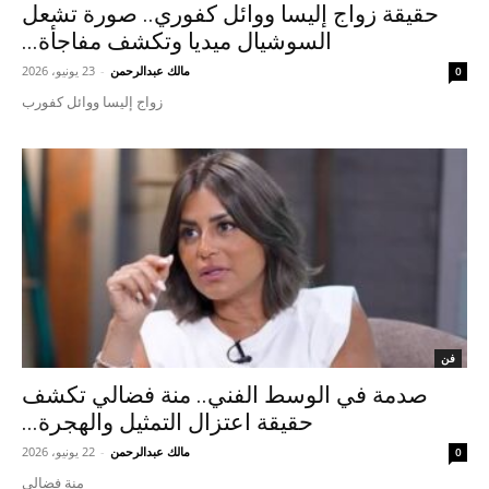
حقيقة زواج إليسا ووائل كفوري.. صورة تشعل
السوشيال ميديا وتكشف مفاجأة...
مالك عبدالرحمن
-
23 يونيو، 2026
0
زواج إليسا ووائل كفورب
فن
صدمة في الوسط الفني.. منة فضالي تكشف
حقيقة اعتزال التمثيل والهجرة...
مالك عبدالرحمن
-
22 يونيو، 2026
0
منة فضالي