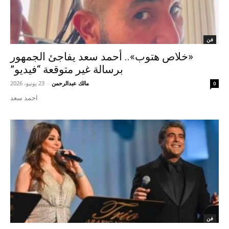
فن
«خلاص هتوب».. أحمد سعد يفاجئ الجمهور
برسالة غير متوقعة “فيديو”
مالك عبدالرحمن
-
23 يونيو، 2026
0
احمد سعد
فن