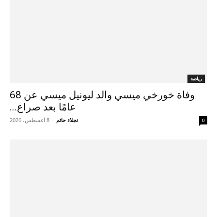
رياضة
وفاة خورخي ميسي والد ليونيل ميسي عن 68
عامًا بعد صراع...
نجلاء حاتم
-
8 أغسطس، 2026
0