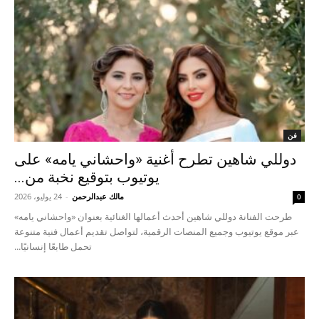
فن
دوللي شاهين تطرح أغنية «واحشاني يامه» على
يوتيوب بتوقيع نخبة من...
مالك عبدالرحمن
-
24 يوليو، 2026
0
طرحت الفنانة دوللي شاهين أحدث أعمالها الغنائية بعنوان «واحشاني يامه»
عبر موقع يوتيوب وجميع المنصات الرقمية، لتواصل تقديم أعمال فنية متنوعة
تحمل طابعًا إنسانيًا...