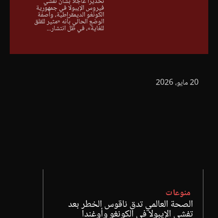
تحذيرًا عاجلًا بشأن تفشي
فيروس الإيبولا في جمهورية
الكونغو الديمقراطية، واصفة
الوضع الحالي بأنه «مثير للقلق
للغاية»، في ظل انتشار...
20 مايو، 2026
منوعات
الصحة العالمي تدق ناقوس الخطر بعد
تفشي الإيبولا في الكونغو وأوغندا