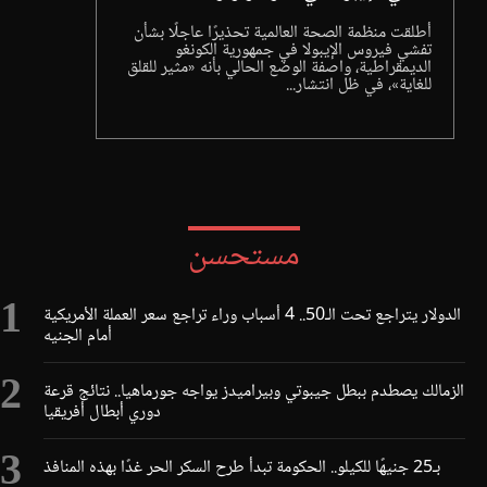
أطلقت منظمة الصحة العالمية تحذيرًا عاجلًا بشأن
تفشي فيروس الإيبولا في جمهورية الكونغو
الديمقراطية، واصفة الوضع الحالي بأنه «مثير للقلق
للغاية»، في ظل انتشار...
مستحسن
الدولار يتراجع تحت الـ50.. 4 أسباب وراء تراجع سعر العملة الأمريكية
أمام الجنيه
الزمالك يصطدم ببطل جيبوتي وبيراميدز يواجه جورماهيا.. نتائج قرعة
دوري أبطال أفريقيا
بـ25 جنيهًا للكيلو.. الحكومة تبدأ طرح السكر الحر غدًا بهذه المنافذ