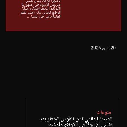
تحذيرًا عاجلًا بشأن تفشي
فيروس الإيبولا في جمهورية
الكونغو الديمقراطية، واصفة
الوضع الحالي بأنه «مثير للقلق
للغاية»، في ظل انتشار...
20 مايو، 2026
منوعات
الصحة العالمي تدق ناقوس الخطر بعد
تفشي الإيبولا في الكونغو وأوغندا