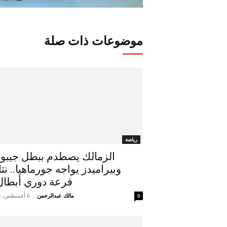
موضوعات ذات صلة
رياضة
الزمالك يصطدم ببطل جيبو
وبيراميدز يواجه جورماهيا.. نتا
قرعة دوري أبطال.
مالك عبدالرحمن
-
6 أغسطس، 2026
0