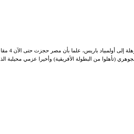
يذكر أن منافس
وهري (تأهلوا من البطولة الأفريقية) وأخيرا عزمي محيلبة ا