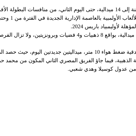
رفع منتخب مصر للرماية حصيلة الفراعنة إلى 14 ميدالية، حتى اليوم الثاني، من 
وتوج لاعبو منتخب مصر حتى الآن ب١٤ ميدالية، بواقع 8 ذهبيات و4 ف
وأضافت فرق المختلط في منافسات بندقية ضغط هواء 10 متر، ميداليتين جد
 الذهبية، فيما جاؤ الفريق المصري الثاني المكون من محمد ح
ن من عدول كوسيلا وهدي شعبي.