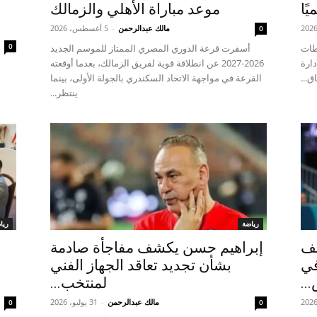
ًا
موعد مباراة الأهلي والزمالك
مالك عبدالرحمن
-
5 أغسطس، 2026
0
0
طات
أسفرت قرعة الدوري المصري الممتاز للموسم الجديد
دارة
2026-2027 عن انطلاقة قوية لفريق الزمالك، بعدما أوقعته
ق...
القرعة في مواجهة الاتحاد السكندري بالجولة الأولى، بينما
ينتظر...
رياضة
ريا
سف
إبراهيم حسن يكشف مفاجأة صادمة
في
بشأن تجديد تعاقد الجهاز الفني
..
لمنتخب...
مالك عبدالرحمن
-
31 يوليو، 2026
0
0