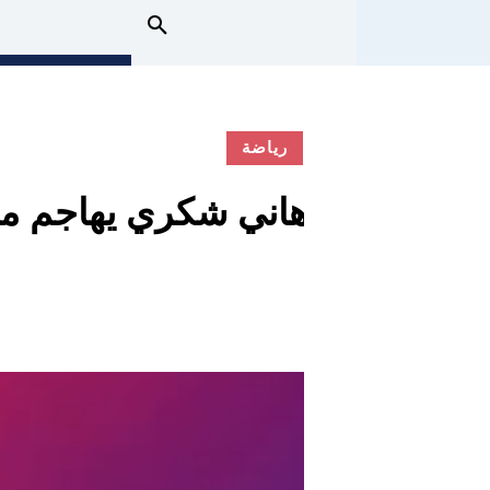
رياضة
هاني شكري يهاجم م