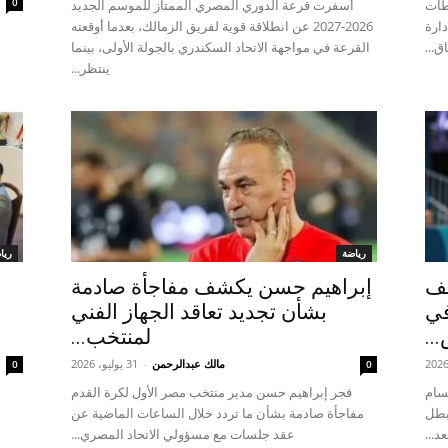
0
طات
أسفرت قرعة الدوري المصري الممتاز للموسم الجديد
دارة
2026-2027 عن انطلاقة قوية لفريق الزمالك، بعدما أوقعته
ق...
القرعة في مواجهة الاتحاد السكندري بالجولة الأولى، بينما
ينتظر...
رياضة
ريا
سف
إبراهيم حسن يكشف مفاجأة صادمة
في
بشأن تجديد تعاقد الجهاز الفني
..
لمنتخب...
مالك عبدالرحمن
-
31 يوليو، 2026
0
0
حسام
فجر إبراهيم حسن مدير منتخب مصر الأول لكرة القدم
بطل
مفاجأة صادمة بشأن ما تردد خلال الساعات الماضية عن
د...
عقد جلسات مع مسؤولي الاتحاد المصري...