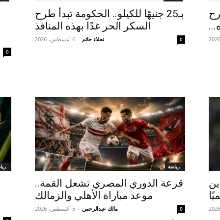
رح
بـ25 جنيهًا للكيلو.. الحكومة تبدأ طرح
السكر الحر غدًا بهذه المنافذ
نجلاء حاتم
-
6 أغسطس، 2026
0
0
رياضة
ريا
ين
قرعة الدوري المصري تشعل القمة..
ًا
موعد مباراة الأهلي والزمالك
مالك عبدالرحمن
-
5 أغسطس، 2026
0