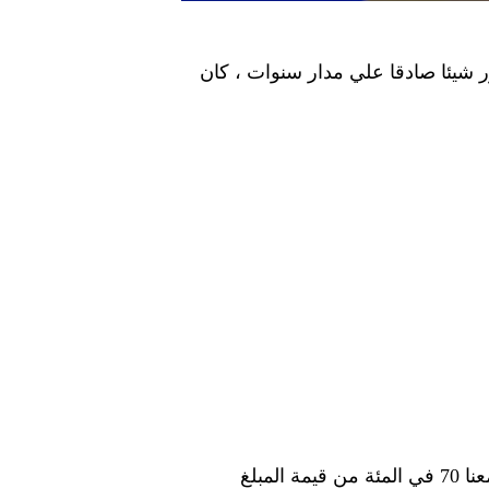
شيئا صادقا علي مدار سنوات ، كان
وتابع هاني شكري ايضا قيمة الغرامات الموقعة علي نادي الزمالك الذي تبلغ قيمتها 18 مليون دولار وجمعنا 70 في المئة من قيمة المبلغ