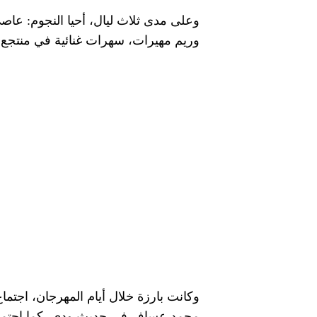
وعلى مدى ثلاث ليال، أحيا النجوم: عا
وريم مهيرات، سهرات غنائية في منتجع “با
وكانت بارزة خلال أيام المهرجان، اجتما
محمد عساف في حديث ودي، كما اجتمع عس