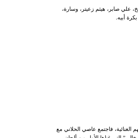
، علي صابر، هيثم زعيتر، وسارة،
كرة أبيه.
م الغنائية، فاجتمع عاصي الحلاني مع
ي” التي غناها الأول من ألحان