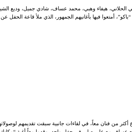
صي الحلاني، هيفاء وهبي، محمد عساف، شادي جميل، وديع الشيخ
كو”، أمتعوا فيها بأغانيهم الجمهور، الذي ملأ قاعة الحفل عن ب
ع أكثر من فنان معاً، في لقاءات جانبية سبقت تقديمهم لوصولاته
اف مع علي صابر في حفل واحد، وقدما معاً أغية “مكانك خال