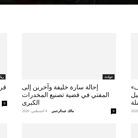
حوادث
ريا
ف»
إحالة سارة خليفة وآخرين إلى
قرع
يل
المفتي في قضية تصنيع المخدرات
لة
الكبرى
0
مالك عبدالرحمن
-
4 أغسطس، 2026
0