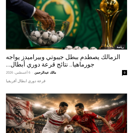
رياضة
الزمالك يصطدم ببطل جيبوتي وبيراميدز يواجه
جورماهيا.. نتائج قرعة دوري أبطال...
مالك عبدالرحمن
-
6 أغسطس، 2026
0
قرعة دوري ابطال أفريقيا