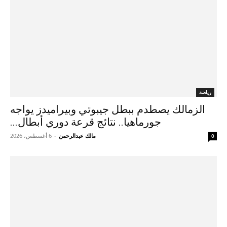
رياضة
الزمالك يصطدم ببطل جيبوتي وبيراميدز يواجه
جورماهيا.. نتائج قرعة دوري أبطال...
مالك عبدالرحمن
-
6 أغسطس، 2026
0