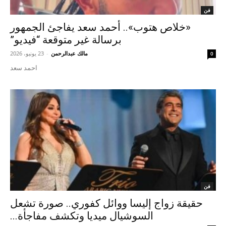
فن
«خلاص هتوب».. أحمد سعد يفاجئ الجمهور
برسالة غير متوقعة “فيديو”
مالك عبدالرحمن
-
23 يونيو، 2026
0
احمد سعد
فن
حقيقة زواج إليسا ووائل كفوري.. صورة تشعل
السوشيال ميديا وتكشف مفاجأة...