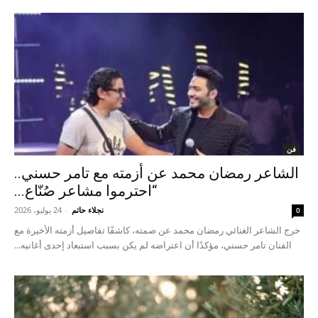
فن
الشاعر رمضان محمد عن أزمته مع تامر حسني..
“احترموا مشاعر صُنّاع...
نجلاء حاتم
-
24 يوليو، 2026
0
خرج الشاعر الغنائي رمضان محمد عن صمته، كاشفًا تفاصيل أزمته الأخيرة مع
الفنان تامر حسني، مؤكدًا أن اعتراضه لم يكن بسبب استبعاد إحدى أغانيه...