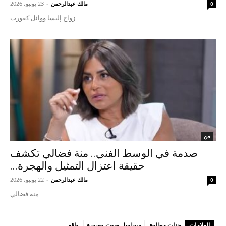
مالك عبدالرحمن
-
23 يونيو، 2026
0
زواج إليسا ووائل كفورب
فن
صدمة في الوسط الفني.. منة فضالي تكشف
حقيقة اعتزال التمثيل والهجرة...
مالك عبدالرحمن
-
22 يونيو، 2026
0
منة فضالي
العلامات
حنات مطاوع
مسلسل صوت وصورة
واقع