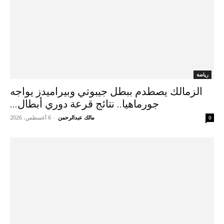
رياضة
الزمالك يصطدم ببطل جيبوتي وبيراميدز يواجه
جورماهيا.. نتائج قرعة دوري أبطال...
مالك عبدالرحمن
-
6 أغسطس، 2026
0