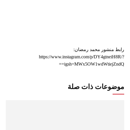
رابط منشور محمد رمضان:
https://www.instagram.com/p/DY4gtneiH8R/?
igsh=MWx5OW1wdWtiejZndQ==
موضوعات ذات صلة