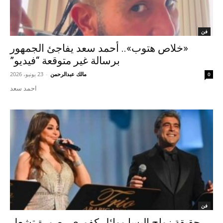
فن
«خلاص هتوب».. أحمد سعد يفاجئ الجمهور
برسالة غير متوقعة “فيديو”
مالك عبدالرحمن
-
23 يونيو، 2026
0
احمد سعد
فن
حقيقة زواج إليسا ووائل كفوري.. صورة تشعل