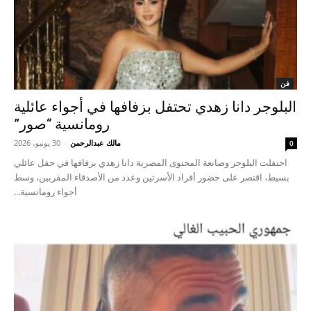
فن
البلوجر دانا زهدي تحتفل بزفافها في أجواء عائلية
رومانسية “صور”
مالك عبدالرحمن
-
30 يونيو، 2026
0
احتفلت البلوجر وصانعة المحتوى المصرية دانا زهدي بزفافها في حفل عائلي
بسيط، اقتصر على حضور أفراد الأسرتين وعدد من الأصدقاء المقربين، وسط
أجواء رومانسية...