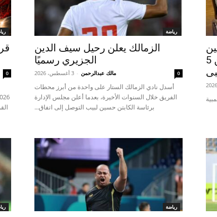
رياضة
ريا
ين
الزمالك يعلن رحيل سيف الدين
قرع
مجلس اللاعبين البارالمبيين 5
الجزيري رسميًا
بى
مالك عبدالرحمن
-
3 أغسطس، 2026
0
0
أسدل نادي الزمالك الستار على واحدة من أبرز محطات
أ
الفريق خلال السنوات الأخيرة، بعدما أعلن مجلس الإدارة
مبية
برئاسة الكابتن حسين لبيب التوصل إلى اتفاق...
القر
رياضة
ريا