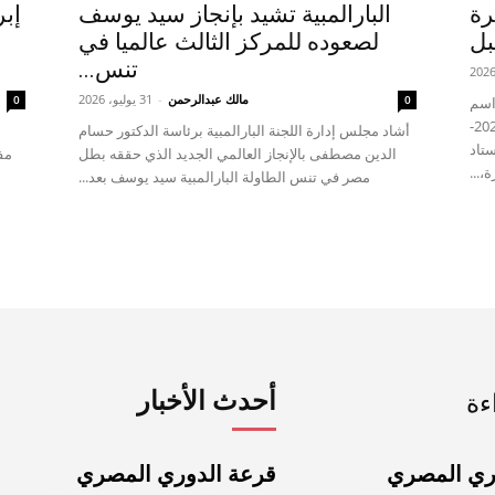
رة
البارالمبية تشيد بإنجاز سيد يوسف
إب
بل
لصعوده للمركز الثالث عالميا في
تنس...
مالك عبدالرحمن
-
31 يوليو، 2026
0
0
راسم
قرعة دوري كرة القدم للصم للموسم الرياضي 2026-
أشاد مجلس إدارة اللجنة البارالمبية برئاسة الدكتور حسام
ستاد
الدين مصطفى بالإنجاز العالمي الجديد الذي حققه بطل
مف
،...
مصر في تنس الطاولة البارالمبية سيد يوسف بعد...
أحدث الأخبار
ءة
ري المصري
قرعة الدوري المصري