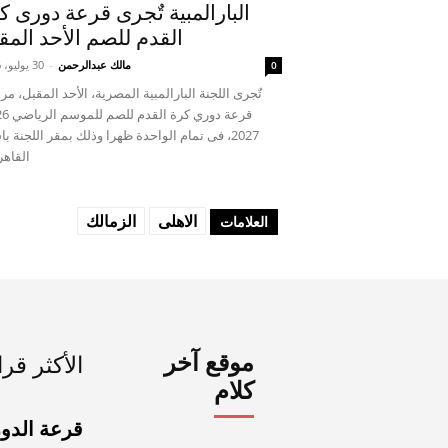
البارالمبية تٌجرى قرعة دورى ك
القدم للصم الأحد المق
مالك عبدالرحمن
-
30 يوليو، 2026
0
تٌجرى اللجنة البارالمبية المصرية، الأحد المقبل، م
2027، فى تمام الواحدة ظهرا وذلك بمقر اللجنة با
القاهرة
الاهلى
الزمالك
العلامات
موقع آخر
الأكثر قرا
كلام
قرعة الدو