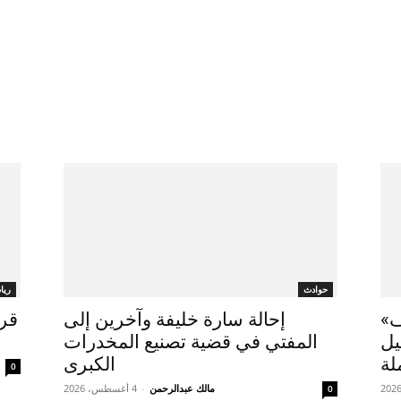
حوادث
ريا
ف»
إحالة سارة خليفة وآخرين إلى
قرع
يل
المفتي في قضية تصنيع المخدرات
لة
الكبرى
0
مالك عبدالرحمن
-
4 أغسطس، 2026
0