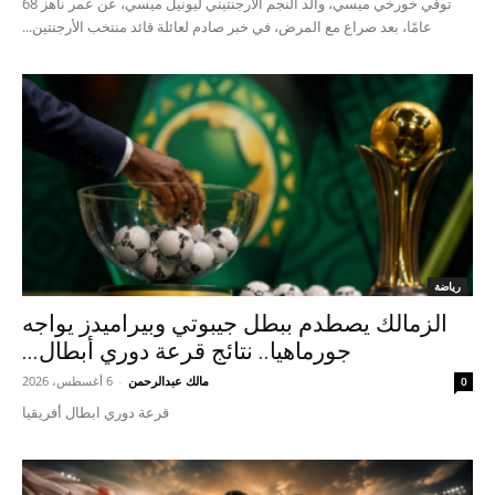
توفي خورخي ميسي، والد النجم الأرجنتيني ليونيل ميسي، عن عمر ناهز 68
عامًا، بعد صراع مع المرض، في خبر صادم لعائلة قائد منتخب الأرجنتين...
رياضة
الزمالك يصطدم ببطل جيبوتي وبيراميدز يواجه
جورماهيا.. نتائج قرعة دوري أبطال...
مالك عبدالرحمن
-
6 أغسطس، 2026
0
قرعة دوري ابطال أفريقيا