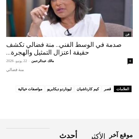
فن
صدمة في الوسط الفني.. منة فضالي تكشف
حقيقة اعتزال التمثيل والهجرة...
مالك عبدالرحمن
-
22 يونيو، 2026
0
منة فضالي
العلامات
قصر
كيم كارداشيان
ليوناردو ديكابريو
مواصفات خيالية
موقع آخر
أحدث
الأكثر