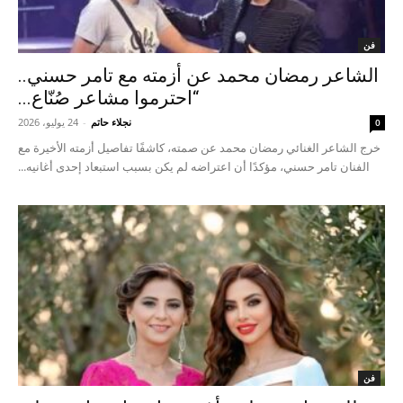
فن
الشاعر رمضان محمد عن أزمته مع تامر حسني..
“احترموا مشاعر صُنّاع...
نجلاء حاتم
-
24 يوليو، 2026
0
خرج الشاعر الغنائي رمضان محمد عن صمته، كاشفًا تفاصيل أزمته الأخيرة مع
الفنان تامر حسني، مؤكدًا أن اعتراضه لم يكن بسبب استبعاد إحدى أغانيه...
فن