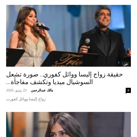
فن
حقيقة زواج إليسا ووائل كفوري.. صورة تشعل
السوشيال ميديا وتكشف مفاجأة...
مالك عبدالرحمن
-
23 يونيو، 2026
0
زواج إليسا ووائل كفورب