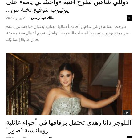
دوللي شاهين تطرح أغنية «واحشاني يامه» على
يوتيوب بتوقيع نخبة من...
مالك عبدالرحمن
-
24 يوليو، 2026
0
طرحت الفنانة دوللي شاهين أحدث أعمالها الغنائية بعنوان «واحشاني يامه»
عبر موقع يوتيوب وجميع المنصات الرقمية، لتواصل تقديم أعمال فنية متنوعة
تحمل طابعًا إنسانيًا...
فن
البلوجر دانا زهدي تحتفل بزفافها في أجواء عائلية
رومانسية “صور”