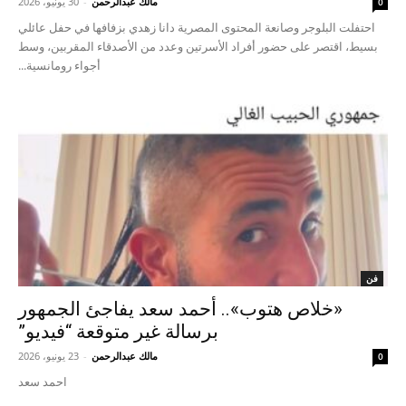
مالك عبدالرحمن
-
30 يونيو، 2026
0
احتفلت البلوجر وصانعة المحتوى المصرية دانا زهدي بزفافها في حفل عائلي
بسيط، اقتصر على حضور أفراد الأسرتين وعدد من الأصدقاء المقربين، وسط
أجواء رومانسية...
فن
«خلاص هتوب».. أحمد سعد يفاجئ الجمهور
برسالة غير متوقعة “فيديو”
مالك عبدالرحمن
-
23 يونيو، 2026
0
احمد سعد