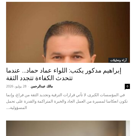
آراء وتحليلات
إبراهيم مدكور يكتب: اللواء عماد حماد… عندما
تتحدث الكفاءة تتجدد الثقة
مالك عبدالرحمن
-
28 يوليو، 2026
0
في المؤسسات الكبرى، لا تأتي قرارات الترقية وتجديد الثقة من فراغ، وإنما
تكون انعكاسا لمسيرة من العمل الجاد والخبرة المتراكمة والقدرة على تحمل
المسؤولية،...