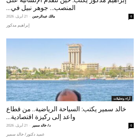
المنصب… جوهر نبيل في...
مالك عبدالرحمن
-
21 أبريل، 2026
0
إبراهيم مدكور
آراء وتحليلات
خالد سمير يكتب: السياحة الرياضية.. من قطاع
واعد إلى ركيزة اقتصادية...
د/ خالد سمير
-
21 أبريل، 2026
0
عميد دكتور/ خالد سمير