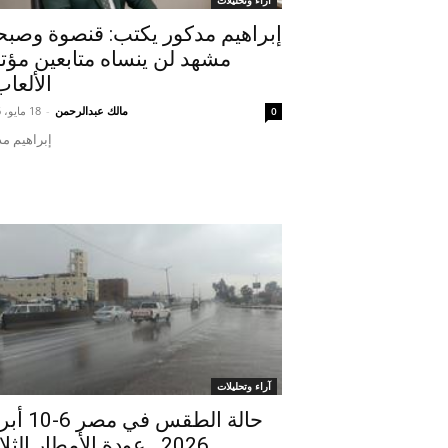
آراء وتحليلات
إبراهيم مدكور يكتب: قنصوة وصب
مشهد لن ينساه متابعين مؤت
الألعاب
مالك عبدالرحمن
-
18 مايو، 2026
0
إبراهيم م
آراء وتحليلات
حالة الطقس في مص
2026.. عودة الأمطار الثلا