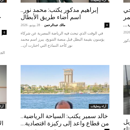
آراء وتحليلات
آرا
حي
إبراهيم مدكور يكتب: محمد نور..
مر
اسم أضاء طريق الأبطال
ح
...
مالك عبدالرحمن
-
28 يونيو، 2026
0
0
في الوقت الذي تبحث فيه الرياضة المصرية عن شركاء
يؤمنون بقيمة البطل قبل منصة التتويج، يبرز اسم محمد
دكور
نور كأحد النماذج التي اختارت أن...
الجا
آراء وتحليلات
آرا
خالد سمير يكتب: السياحة الرياضية..
ر 6-10 أبريل
من قطاع واعد إلى ركيزة اقتصادية...
ال
ثاء