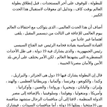
للبطولة ، للوقوف على آخر المستجدات ، قبل إنطلاق بطولة
العالم بوقت كاف ، وتذليل اى معوقات لاستقبال هذا الحدث
الكبير .
أضاف أن هذا الحدث العالمى ، الذى يتواكب مع احتفالات العالم
بيوم العالمى للإعاقة فى الثالث من ديسمبر المقبل ، يلقى
اهتماما غير عاديا من
القيادة السياسية بقيادة فخامة الرئيس عبد الفتاح السيسى
رئيس الجمهورية ، والذى يشارك فية 19 دولة ، فى ظل الأحداث
المضطربة التى يشهدها العالم ، لكن الأمر يختلف على أرض بلد
الأمن والأمان مصرنا الحبيبة .
قال إن البطولة يشارك فيها 19 دول هى الجزائر ، والبرازيل ،
وكندا ، والكونغو ، وفرنسا ، وألمانيا ، وبريطانيا العظمى ، والهند ،
وإيران ، واليابان ، ونيجيريا ، ورواندا ، والصين ، وأوكرانيا ،
وأمريكا ، ومنغوليا ، وهولندا ، وسلوفينيا ، بالإضافة إلى مصر
الدولة المنظمة ، لافتا إلى أن منافسات الرجال ستشهد منافسة
بين 16منتخبا ، يمثلوا 16 دولة ، أما منافسات السيدات ، فيشارك