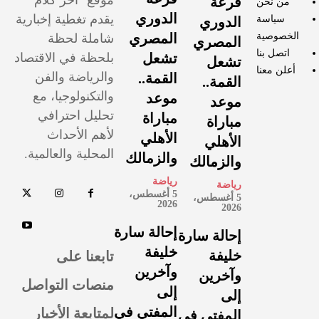
موقع "آخر كلام"
قرعة
من نحن
الدوري
يقدم تغطية إخبارية
سياسة
الدوري
الخصوصية
المصري
شاملة لحظة
المصري
اتصل بنا
تشعل
بلحظة في الاقتصاد
تشعل
أعلن معنا
والرياضة والفن
القمة..
القمة..
والتكنولوجيا، مع
موعد
موعد
تحليل احترافي
مباراة
مباراة
لأهم الأحداث
الأهلي
الأهلي
المحلية والعالمية.
والزمالك
والزمالك
رياضة
رياضة
5 أغسطس،
5 أغسطس،
2026
2026
إحالة سارة
إحالة سارة
خليفة
تابعنا على
خليفة
وآخرين
وآخرين
منصات التواصل
إلى
إلى
لمتابعة الأخبار
المفتي في
المفتي في