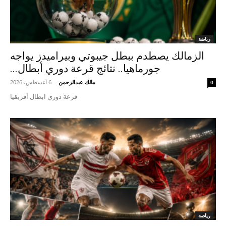
رياضة
الزمالك يصطدم ببطل جيبوتي وبيراميدز يواجه
جورماهيا.. نتائج قرعة دوري أبطال...
مالك عبدالرحمن
-
6 أغسطس، 2026
0
قرعة دوري ابطال أفريقيا
رياضة