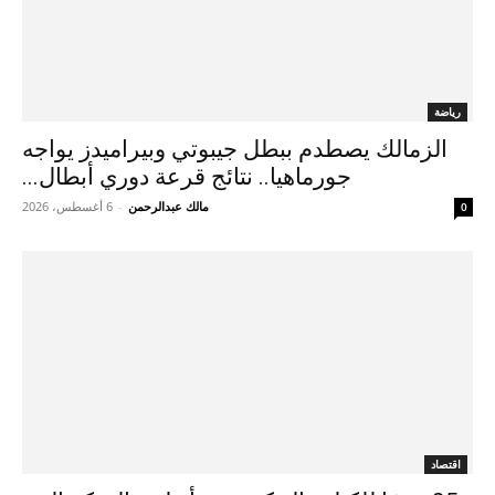
رياضة
الزمالك يصطدم ببطل جيبوتي وبيراميدز يواجه
جورماهيا.. نتائج قرعة دوري أبطال...
مالك عبدالرحمن
-
6 أغسطس، 2026
0
اقتصاد