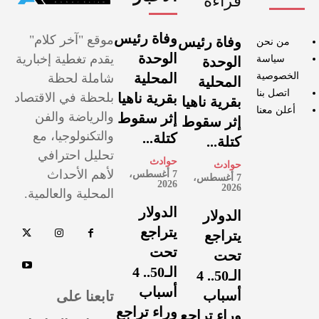
قراءة
وفاة رئيس
موقع "آخر كلام"
وفاة رئيس
من نحن
الوحدة
يقدم تغطية إخبارية
سياسة
الوحدة
الخصوصية
المحلية
شاملة لحظة
المحلية
اتصل بنا
بقرية ناهيا
بلحظة في الاقتصاد
بقرية ناهيا
أعلن معنا
والرياضة والفن
إثر سقوط
إثر سقوط
والتكنولوجيا، مع
كتلة...
كتلة...
تحليل احترافي
حوادث
حوادث
لأهم الأحداث
7 أغسطس،
7 أغسطس،
2026
2026
المحلية والعالمية.
الدولار
الدولار
يتراجع
يتراجع
تحت
تحت
الـ50.. 4
الـ50.. 4
أسباب
تابعنا على
أسباب
وراء تراجع
وراء تراجع