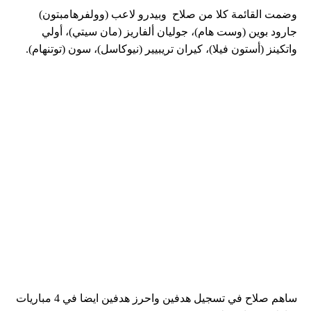
وضمت القائمة كلا من صلاح وبيدرو لاعب (وولفرهامبتون)
جارود بوين (وست هام)، جوليان ألفاريز (مان سيتي)، أولي
واتكينز (أستون فيلا)، كيران تريبيير (نيوكاسل)، سون (توتنهام).
ساهم صلاح في تسجيل هدفين واحرز هدفين ايضا في 4 مباريات