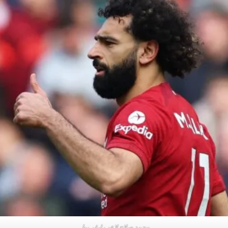
محمد صلاح لاعب ليڤر بول