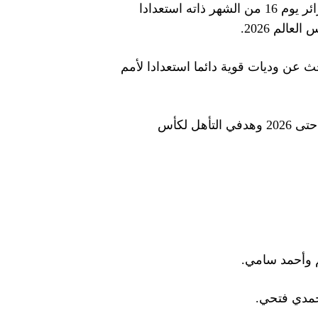
وسيلعب المنتخب المصري أمام نظيره الزامبي في 12 أكتوبر/ تشرين الأول الجاري قبل أن يواجه الجزائر يوم 16 من الشهر ذاته استعدادا
والجزائر اختبار قوي للاعبين لخوض مواجهتين قويتين خلال 72 ساعة. نبحث عن وديات قوية دائما استعدادا لأمم
وتعليقا على أنباء ربطته بتولي مسؤولية الأهلي السعودي، قال فيتوريا «عقدي مع منتخب مصر مستمر حتى 2026 وهدفي التأهل لكأس
م وأحمد سامي.
حمدي فتحي.