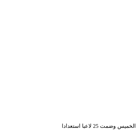
عاد إمام عاشور لاعب وسط النادي الأهلي لتشكيلة منتخب مصر التي أعلنها المدرب روي فيتوريا اليوم الخميس وضمت 25 لاعبا استعدادا