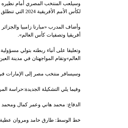
لكأس الأمم الأفريقية 2024 التي تنطلق في ساحل العاج في 13 يناير/ كانون الثاني المقبل وتصفيات كأس العالم 2026.
أفريقيا وتصفيات كأس العالم».
العالم»وتقام المواجهتان في مدينة العين ا
وسيسافر منتخب مصر إلى الإمارات في 
وفيما يلي التشكيلة الجديدة:حراسة ال
الدفاع: محمد هاني وعمر كمال ومحمد 
خط الوسط: طارق حامد ومروان عطية و