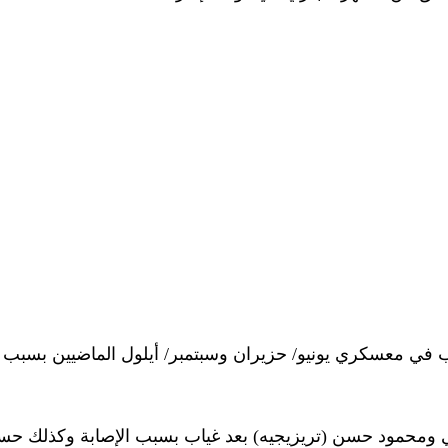
في معسكري يونيو/ حزيران وسبتمبر/ أيلول الماضيين بسبب الإ
ي ومحمود حسن (تريزيجيه) بعد غياب بسبب الإصابة وكذلك ح