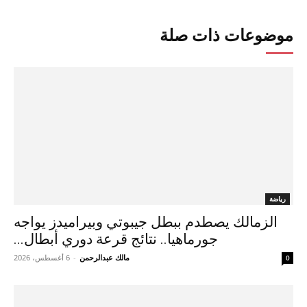
موضوعات ذات صلة
رياضة
الزمالك يصطدم ببطل جيبوتي وبيراميدز يواجه
جورماهيا.. نتائج قرعة دوري أبطال...
مالك عبدالرحمن
-
6 أغسطس، 2026
0