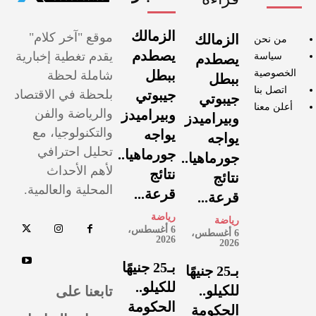
الزمالك
موقع "آخر كلام"
الزمالك
من نحن
يصطدم
يقدم تغطية إخبارية
سياسة
يصطدم
الخصوصية
ببطل
شاملة لحظة
ببطل
اتصل بنا
جيبوتي
بلحظة في الاقتصاد
جيبوتي
أعلن معنا
والرياضة والفن
وبيراميدز
وبيراميدز
والتكنولوجيا، مع
يواجه
يواجه
تحليل احترافي
جورماهيا..
جورماهيا..
لأهم الأحداث
نتائج
نتائج
المحلية والعالمية.
قرعة...
قرعة...
رياضة
رياضة
6 أغسطس،
6 أغسطس،
2026
2026
بـ25 جنيهًا
بـ25 جنيهًا
للكيلو..
تابعنا على
للكيلو..
الحكومة
الحكومة