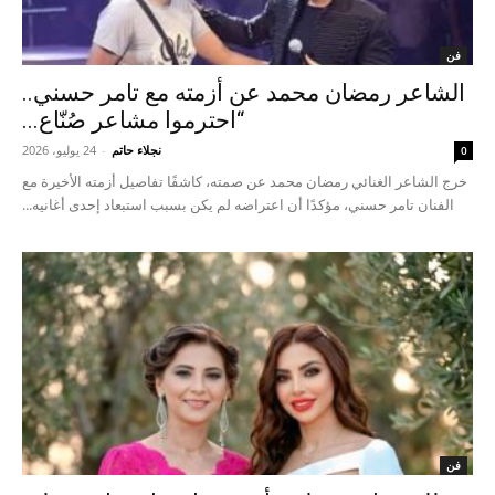
فن
الشاعر رمضان محمد عن أزمته مع تامر حسني..
“احترموا مشاعر صُنّاع...
نجلاء حاتم
-
24 يوليو، 2026
0
خرج الشاعر الغنائي رمضان محمد عن صمته، كاشفًا تفاصيل أزمته الأخيرة مع
الفنان تامر حسني، مؤكدًا أن اعتراضه لم يكن بسبب استبعاد إحدى أغانيه...
فن