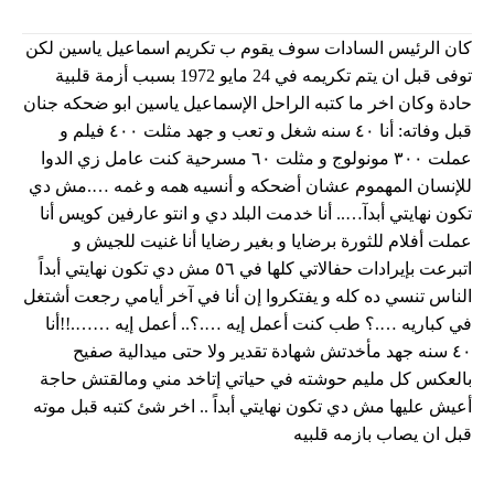
كان الرئيس السادات سوف يقوم ب تكريم اسماعيل ياسين لكن
توفى قبل ان يتم تكريمه في 24 مايو 1972 بسبب أزمة قلبية
حادة وكان اخر ما كتبه الراحل الإسماعيل ياسين ابو ضحكه جنان
قبل وفاته: أنا ٤٠ سنه شغل و تعب و جهد مثلت ٤٠٠ فيلم و
عملت ٣٠٠ مونولوج و مثلت ٦٠ مسرحية كنت عامل زي الدوا
للإنسان المهموم عشان أضحكه و أنسيه همه و غمه ….مش دي
تكون نهايتي أبدآ….. أنا خدمت البلد دي و انتو عارفين كويس أنا
عملت أفلام للثورة برضايا و بغير رضايا أنا غنيت للجيش و
اتبرعت بإيرادات حفالاتي كلها في ٥٦ مش دي تكون نهايتي أبداً
الناس تنسي ده كله و يفتكروا إن أنا في آخر أيامي رجعت أشتغل
في كباريه ….؟ طب كنت أعمل إيه ….؟.. أعمل إيه …….!!أنا
٤٠ سنه جهد مأخدتش شهادة تقدير ولا حتى ميدالية صفيح
بالعكس كل مليم حوشته في حياتي إتاخد مني ومالقتش حاجة
أعيش عليها مش دي تكون نهايتي أبداً .. اخر شئ كتبه قبل موته
قبل ان يصاب بازمه قلبيه