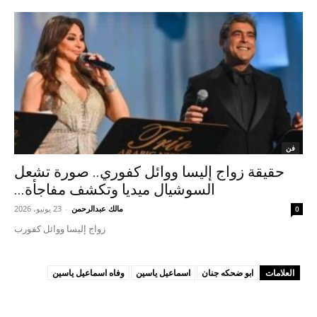
فن
حقيقة زواج إليسا ووائل كفوري.. صورة تشعل
السوشيال ميديا وتكشف مفاجأة...
مالك عبدالرحمن
-
23 يونيو، 2026
0
زواج إليسا ووائل كفورب
العلامات
ابو ضحكه جنان
اسماعيل ياسين
وفاه اسماعيل ياسين