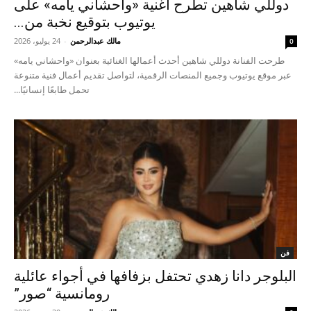
دوللي شاهين تطرح أغنية «واحشاني يامه» على
يوتيوب بتوقيع نخبة من...
مالك عبدالرحمن
-
24 يوليو، 2026
0
طرحت الفنانة دوللي شاهين أحدث أعمالها الغنائية بعنوان «واحشاني يامه»
عبر موقع يوتيوب وجميع المنصات الرقمية، لتواصل تقديم أعمال فنية متنوعة
تحمل طابعًا إنسانيًا...
فن
البلوجر دانا زهدي تحتفل بزفافها في أجواء عائلية
رومانسية “صور”