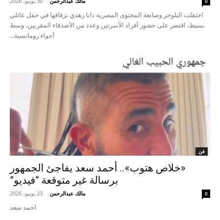
مالك عبدالرحمن
-
30 يونيو، 2026
0
احتفلت البلوجر وصانعة المحتوى المصرية دانا زهدي بزفافها في حفل عائلي
بسيط، اقتصر على حضور أفراد الأسرتين وعدد من الأصدقاء المقربين، وسط
أجواء رومانسية...
فن
«خلاص هتوب».. أحمد سعد يفاجئ الجمهور
برسالة غير متوقعة “فيديو”
مالك عبدالرحمن
-
23 يونيو، 2026
0
احمد سعد