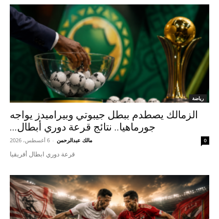
رياضة
الزمالك يصطدم ببطل جيبوتي وبيراميدز يواجه
جورماهيا.. نتائج قرعة دوري أبطال...
مالك عبدالرحمن
-
6 أغسطس، 2026
0
قرعة دوري ابطال أفريقيا