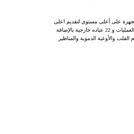
جهزة على أعلى مستوى لتقديم اعلى
مستوى من الخدمات طبية ولفت إلى أن المستشفي تقدر على استيعاب 110 أسرّة وانها تضم 6 غرف العمليات و 22 عياده خارجية بالإضافة
لقلب والأوعية الدموية والمناظير