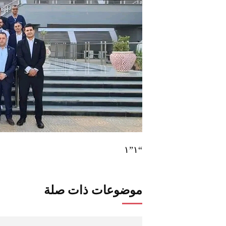
“١”١
موضوعات ذات صلة