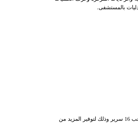
دليات بالمستشفى.
وأشار احمد السبكي ان قسم الرعاية المتوسطة الذي تم افتتاحه بمستشفى شرم الشيخ الدولي يستوعب 16 سرير وذلك لتوفير المزيد من