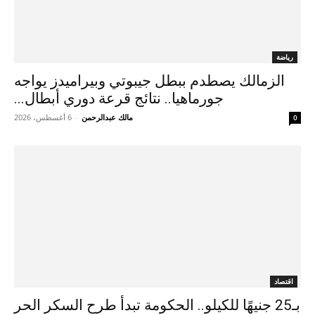
رياضة
الزمالك يصطدم ببطل جيبوتي وبيراميدز يواجه
جورماهيا.. نتائج قرعة دوري أبطال...
مالك عبدالرحمن
-
6 أغسطس، 2026
0
اقتصاد
بـ25 جنيهًا للكيلو.. الحكومة تبدأ طرح السكر الحر