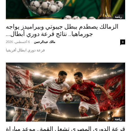
رياضة
الزمالك يصطدم ببطل جيبوتي وبيراميدز يواجه
جورماهيا.. نتائج قرعة دوري أبطال...
مالك عبدالرحمن
-
6 أغسطس، 2026
0
قرعة دوري ابطال أفريقيا
رياضة
قرعة الدوري المصري تشعل القمة.. موعد مباراة