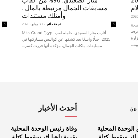
وية العامة 2026
منار الصعيدي: 90% من ألقاب
ام
مسابقات الجمال مرتبطة بالمال..
وأمتلك مستندات
نجلاء حاتم
-
30 يوليو، 2026
0
0
تيجة
لمعرفة
أثارت منار الصعيدي، حاملة لقب Miss Grand Egypt
زارة
2025، جدلًا واسعًا بعد كشفها عن كواليس مشاركتها في
ية...
مسابقات ملكات الجمال، مؤكدة أنها قررت كسر...
أحدث الأخبار
ءة
الوحدة المحلية
وفاة رئيس الوحدة المحلية
 إثر سقوط كتلة...
بقرية ناهيا إثر سقوط كتلة...