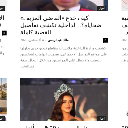
أخبار
أخبا
ية
كيف خدع «القاضي المزيف»
ال
تف
ضحاياه؟.. الداخلية تكشف تفاصيل
20 ألف
...
القضية كاملة
0
مالك عبدالرحمن
-
4 أغسطس، 2026
0
أ
تفا
د من
كشفت وزارة الداخلية ملابسات مقاطع فيديو جرى تداولها
وال
جلت
على مواقع التواصل الاجتماعي، تضمنت اتهامات لشخصين
ة...
بالنصب والاحتيال على المواطنين من خلال انتحال صفة
قضائية،...
أخبار
أخبا