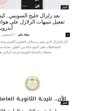
أخبار
بعد زلزال خليج السويس.. كيف
تفعيل تنبيهات الزلازل على هوا
أندرويد
نجلاء حاتم
-
3 أغسطس، 2026
0
أثار الزلزال الذي شعر به سكان القاهرة الكبرى وعد
المحافظات فجر اليوم حالة من القلق، بعدما س
محطات الشبكة القومية لرصد الزلازل هز
أخبار