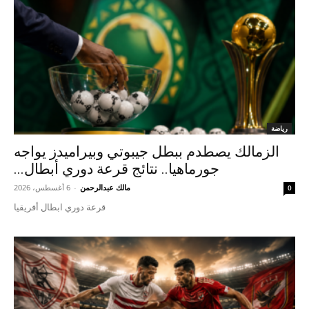
رياضة
الزمالك يصطدم ببطل جيبوتي وبيراميدز يواجه
جورماهيا.. نتائج قرعة دوري أبطال...
مالك عبدالرحمن
-
6 أغسطس، 2026
0
قرعة دوري ابطال أفريقيا