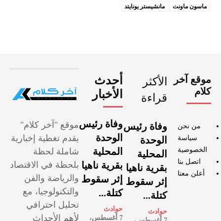
ماسون ماونت
مانشيستر يونايتد
موقع آخر
أحدث
الأكثر
كلام
الأخبار
قراءة
وفاة رئيس
موقع "آخر كلام"
وفاة رئيس
من نحن
الوحدة
يقدم تغطية إخبارية
سياسة
الوحدة
الخصوصية
المحلية
شاملة لحظة
المحلية
اتصل بنا
بقرية ناهيا
بلحظة في الاقتصاد
بقرية ناهيا
أعلن معنا
والرياضة والفن
إثر سقوط
إثر سقوط
والتكنولوجيا، مع
كتلة...
كتلة...
تحليل احترافي
حوادث
حوادث
لأهم الأحداث
7 أغسطس،
7 أغسطس،