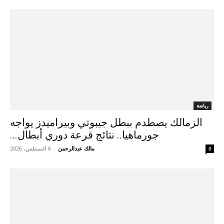
رياضة
الزمالك يصطدم ببطل جيبوتي وبيراميدز يواجه
جورماهيا.. نتائج قرعة دوري أبطال...
مالك عبدالرحمن
-
6 أغسطس، 2026
0