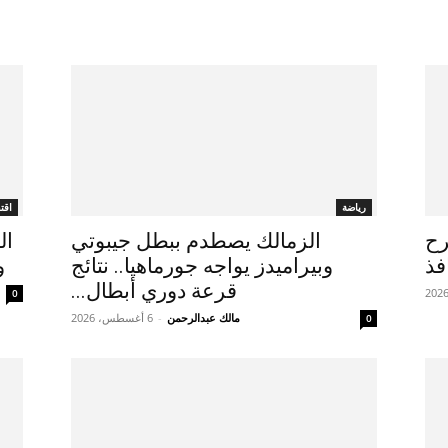
رياضة
اقت
طرح
الزمالك يصطدم ببطل جيبوتي
فذ
وبيراميدز يواجه جورماهيا.. نتائج
و
قرعة دوري أبطال...
0
مالك عبدالرحمن
-
6 أغسطس، 2026
0