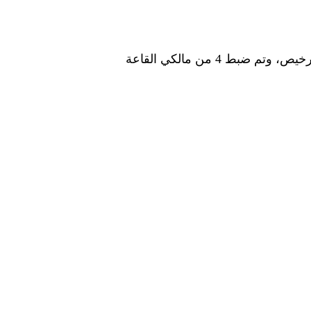
وفي إطار جهود وزارة الداخلية لفرض الانضباط، تبين أن قاعة الأفراح التي شهدت الواقعة تُدار بدون ترخيص، وتم ضبط 4 من مالكي القاعة