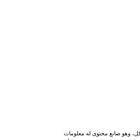
 29 الجاري، أثناء إقامة كروان مشاكل، وهو صانع محتوى له معلومات