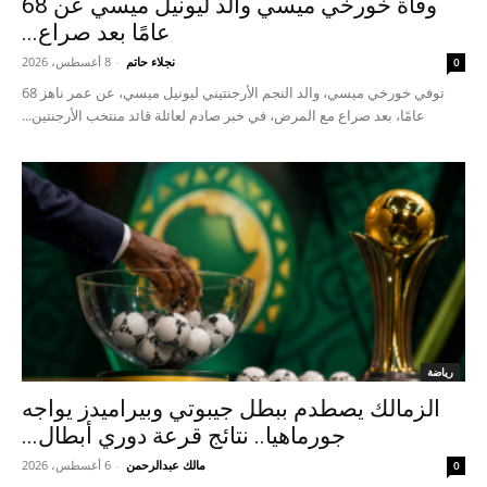
وفاة خورخي ميسي والد ليونيل ميسي عن 68
عامًا بعد صراع...
نجلاء حاتم
-
8 أغسطس، 2026
0
توفي خورخي ميسي، والد النجم الأرجنتيني ليونيل ميسي، عن عمر ناهز 68
عامًا، بعد صراع مع المرض، في خبر صادم لعائلة قائد منتخب الأرجنتين...
رياضة
الزمالك يصطدم ببطل جيبوتي وبيراميدز يواجه
جورماهيا.. نتائج قرعة دوري أبطال...
مالك عبدالرحمن
-
6 أغسطس، 2026
0