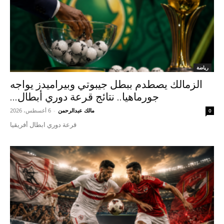
رياضة
الزمالك يصطدم ببطل جيبوتي وبيراميدز يواجه
جورماهيا.. نتائج قرعة دوري أبطال...
مالك عبدالرحمن
-
6 أغسطس، 2026
0
قرعة دوري ابطال أفريقيا