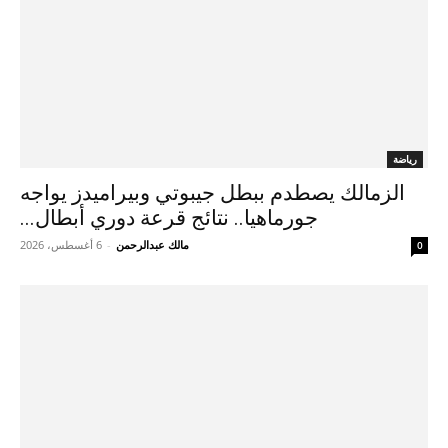
رياضة
الزمالك يصطدم ببطل جيبوتي وبيراميدز يواجه
جورماهيا.. نتائج قرعة دوري أبطال...
مالك عبدالرحمن
-
6 أغسطس، 2026
0