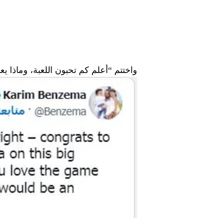
واختتم “أعلم كم تحبون اللعبة، وماذا ي