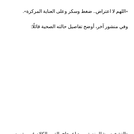
«اللهم لا اعتراض.. ضغط وسكر وعلى العناية المركزة».
وفي منشور آخر، أوضح تفاصيل حالته الصحية قائلًا:
«التشخيص شلل نصفي مع اعوجاج بالفم والكلام غير مفهوم،