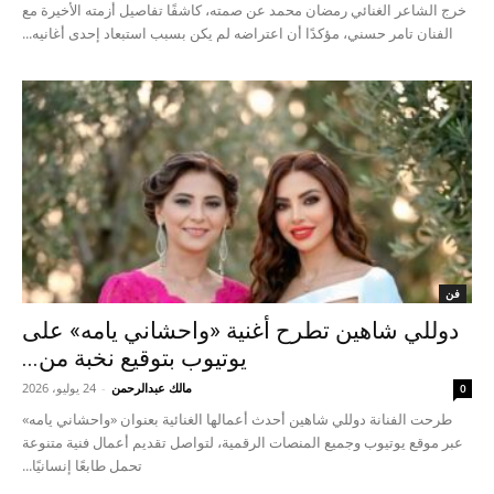
خرج الشاعر الغنائي رمضان محمد عن صمته، كاشفًا تفاصيل أزمته الأخيرة مع
الفنان تامر حسني، مؤكدًا أن اعتراضه لم يكن بسبب استبعاد إحدى أغانيه...
فن
دوللي شاهين تطرح أغنية «واحشاني يامه» على
يوتيوب بتوقيع نخبة من...
مالك عبدالرحمن
-
24 يوليو، 2026
0
طرحت الفنانة دوللي شاهين أحدث أعمالها الغنائية بعنوان «واحشاني يامه»
عبر موقع يوتيوب وجميع المنصات الرقمية، لتواصل تقديم أعمال فنية متنوعة
تحمل طابعًا إنسانيًا...