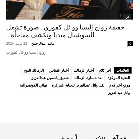
فن
حقيقة زواج إليسا ووائل كفوري.. صورة تشعل
السوشيال ميديا وتكشف مفاجأة...
مالك عبدالرحمن
-
23 يونيو، 2026
0
زواج إليسا ووائل كفورب
العلامات
آخر كلام
أخبار الزمالك
أخبار الفنانين
الزمالك اليوم
العناية المركزة
بعد خسارة الزمالك
شقيق ياسمين عبدالعزيز
موقع آخر كلام
نقل وائل عبدالعزيز للعناية المركزة
نهائي الكونفدرالية
وائل عبدالعزيز
موقع آخر