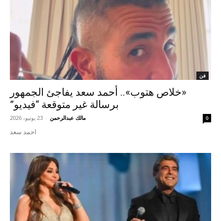
فن
«خلاص هتوب».. أحمد سعد يفاجئ الجمهور
برسالة غير متوقعة “فيديو”
مالك عبدالرحمن
-
23 يونيو، 2026
0
احمد سعد