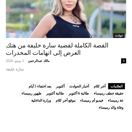
حوادث
القصة الكاملة لقضية سارة خليفة من هتك
العرض إلى اتهامات المخدرات
مالك عبدالرحمن
-
2 يونيو، 2026
0
سارة خليفة
العلامات
آخر كلام
أخبار الحوادث
أكتوبر
بعد اختفاء 5 أيام
حقيقة خطف رميساء
طالبة 6 أكتوبر
طالبة أكتوبر
ظهور رميساء
عة رميساء
فيديو أم رميساء
موقع آخر كلام
وزارة الداخلية
وفاة والد رميساء