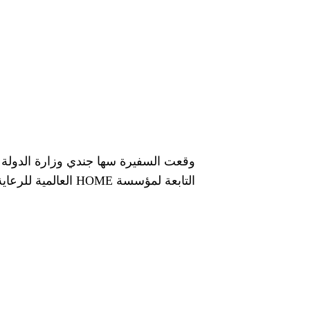
وقعت السفيرة سها جندي وزارة الدولة 
التابعة لمؤسسة HOME العالمية للرعاية الصحية التي تتخذ من ولاية هيوستن الأمريكية مقرًا لها.