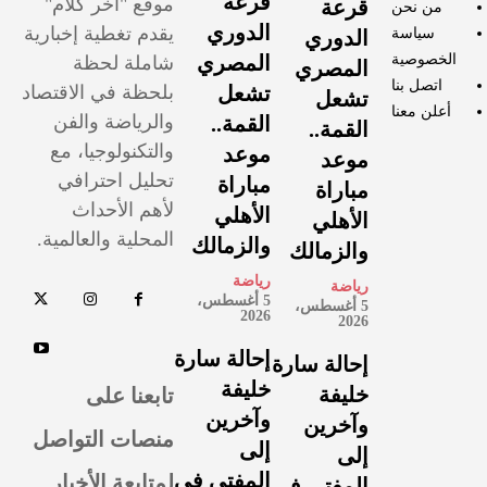
قرعة
موقع "آخر كلام"
قرعة
من نحن
الدوري
يقدم تغطية إخبارية
سياسة
الدوري
الخصوصية
المصري
شاملة لحظة
المصري
اتصل بنا
تشعل
بلحظة في الاقتصاد
تشعل
أعلن معنا
والرياضة والفن
القمة..
القمة..
والتكنولوجيا، مع
موعد
موعد
تحليل احترافي
مباراة
مباراة
لأهم الأحداث
الأهلي
الأهلي
المحلية والعالمية.
والزمالك
والزمالك
رياضة
رياضة
5 أغسطس،
5 أغسطس،
2026
2026
إحالة سارة
إحالة سارة
خليفة
تابعنا على
خليفة
وآخرين
وآخرين
منصات التواصل
إلى
إلى
لمتابعة الأخبار
المفتي في
المفتي في