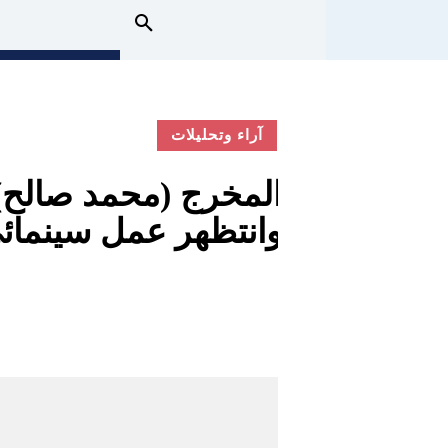
آراء وتحليلات
المخرج (محمد صالح)ا
وانتظهر عمل سينمائ