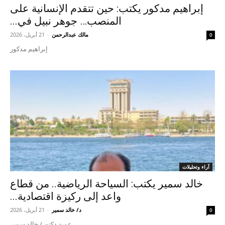
إبراهيم مدكور يكتب: حين تتقدم الإنسانية على
المنصب… جوهر نبيل في...
مالك عبدالرحمن
-
21 أبريل، 2026
0
إبراهيم مدكور
آراء وتحليلات
خالد سمير يكتب: السياحة الرياضية.. من قطاع
واعد إلى ركيزة اقتصادية...
د/ خالد سمير
-
21 أبريل، 2026
0
عميد دكتور/ خالد سمير