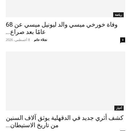
رياضة
وفاة خورخي ميسي والد ليونيل ميسي عن 68
عامًا بعد صراع...
نجلاء حاتم
-
8 أغسطس، 2026
0
أخبار
كشف أثري جديد في الدقهلية يوثق آلاف السنين
من تاريخ الاستيطان...