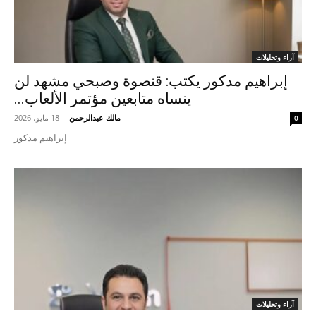
آراء وتحليلات
إبراهيم مدكور يكتب: قنصوة وصبحي مشهد لن
ينساه متابعين مؤتمر الألعاب...
مالك عبدالرحمن
-
18 مايو، 2026
0
إبراهيم مدكور
آراء وتحليلات