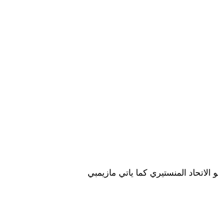
قطة من 5 مباريات ويظل المنافس له هو الاتحاد المنستيري كما ياتي مازيمبي