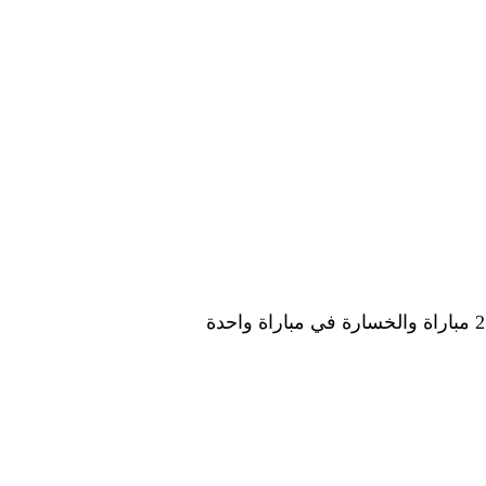
وتشير الاحصاءات الي ان اخر 6 مباريات تفوق الترجي تعادل في ثلاث مباريات وكان الفوز للترجي في 2 مباراة والخسارة في مباراة واحدة