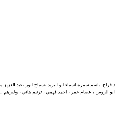
ح، باسم سمره،اسماء ابو اليزيد ،سماح انور ،عبد العزيز 
بو الروس ، عصام عمر ، احمد فهمي ، ترنيم هاني ، وغيرهم 