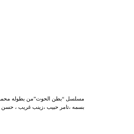
مسلسل “بطن الحوت”من بطوله محمد فرا
بسمه ،تامر حبيب ،زينب غريب ، حسن ا