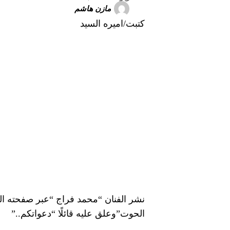
مازن هاشم
كتبت/اميره السيد
نشر الفنان “محمد فراج “عبر صفحته ال
الحوت”وعلق عليه قائلًا “دعواتكم..”