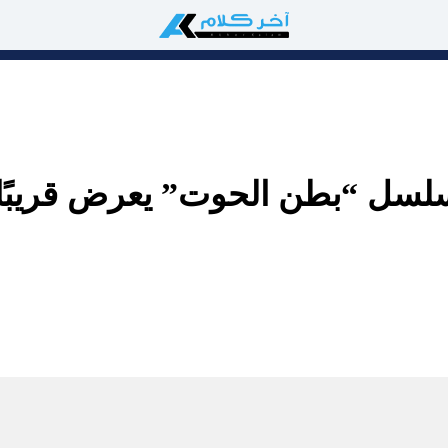
لسل “بطن الحوت” يعرض قريبًا