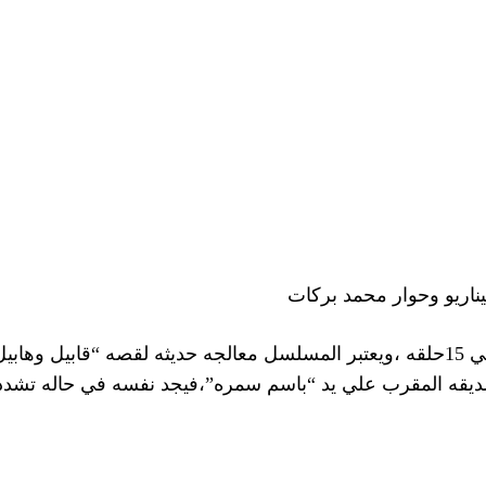
ناريو وحوار محمد بركات
وتدور احداث مسلسل “بطن الحوت” في 15حلقه ،ويعتبر المسلسل معالجه حديثه لقص
قه المقرب علي يد “باسم سمره”،فيجد نفسه في حاله تشدد ت