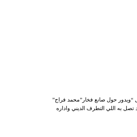
ه “قابيل وهابيل “ويدور حول صانع فخار”محمد فراج”
صل به اللي التطرف الديني واداره