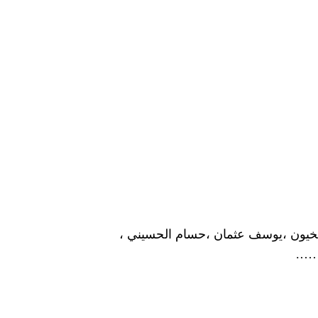
مخيون ،يوسف عثمان ،حسام الحسيني ،
…….