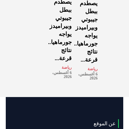
يصطدم
يصطدم
ببطل
ببطل
جيبوتي
جيبوتي
وبيراميدز
وبيراميدز
يواجه
يواجه
جورماهيا..
جورماهيا..
نتائج
نتائج
قرعة...
قرعة...
رياضة
رياضة
6 أغسطس،
6 أغسطس،
2026
2026
عن الموقع