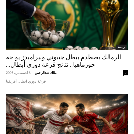
رياضة
الزمالك يصطدم ببطل جيبوتي وبيراميدز يواجه
جورماهيا.. نتائج قرعة دوري أبطال...
مالك عبدالرحمن
-
6 أغسطس، 2026
0
قرعة دوري ابطال أفريقيا