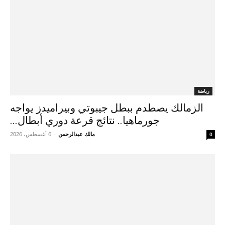
رياضة
الزمالك يصطدم ببطل جيبوتي وبيراميدز يواجه
جورماهيا.. نتائج قرعة دوري أبطال...
مالك عبدالرحمن
-
6 أغسطس، 2026
0