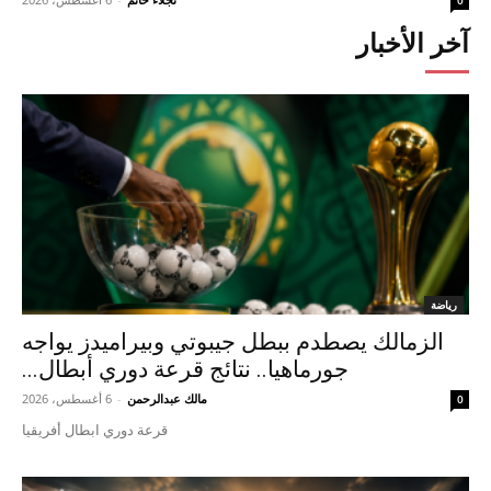
آخر الأخبار
رياضة
الزمالك يصطدم ببطل جيبوتي وبيراميدز يواجه
جورماهيا.. نتائج قرعة دوري أبطال...
مالك عبدالرحمن
-
6 أغسطس، 2026
0
قرعة دوري ابطال أفريقيا