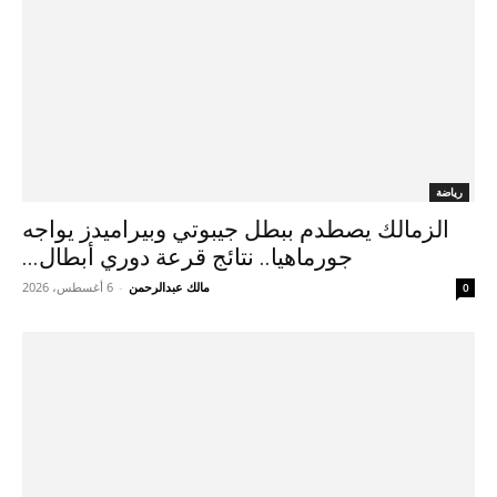
رياضة
الزمالك يصطدم ببطل جيبوتي وبيراميدز يواجه
جورماهيا.. نتائج قرعة دوري أبطال...
مالك عبدالرحمن
-
6 أغسطس، 2026
0