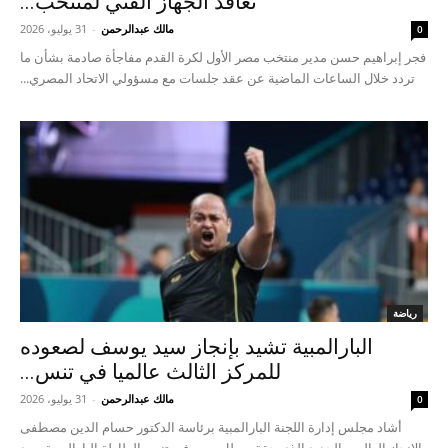
تعاقد الجهاز الفني لمنتخب...
مالك عبدالرحمن
-
31 يوليو، 2026
0
فجر إبراهيم حسن مدير منتخب مصر الأول لكرة القدم مفاجأة صادمة بشأن ما
تردد خلال الساعات الماضية عن عقد جلسات مع مسؤولي الاتحاد المصري...
رياضة
البارالمبية تشيد بإنجاز سيد يوسف لصعوده
للمركز الثالث عالميا في تنس...
مالك عبدالرحمن
-
31 يوليو، 2026
0
أشاد مجلس إدارة اللجنة البارالمبية برئاسة الدكتور حسام الدين مصطفى